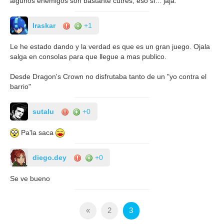
algunos enemigos son bastante cutres, eso sí... jaja.
Iraskar
+1
Le he estado dando y la verdad es que es un gran juego. Ojala
salga en consolas para que llegue a mas publico.
Desde Dragon's Crown no disfrutaba tanto de un "yo contra el
barrio"
sutalu
+0
Pa'la saca
diego.dey
+0
Se ve bueno
«
2
3