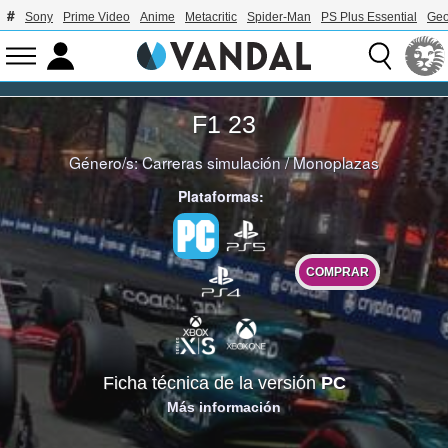
Sony
Prime Video
Anime
Metacritic
Spider-Man
PS Plus Essential
Geo
F1 23
Género/s:
Carreras simulación
/
Monoplazas
Plataformas:
COMPRAR
Ficha técnica de la versión
PC
Más información