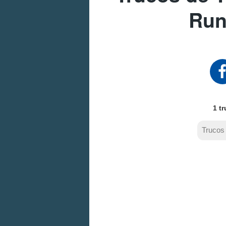
Run
1 t
Trucos