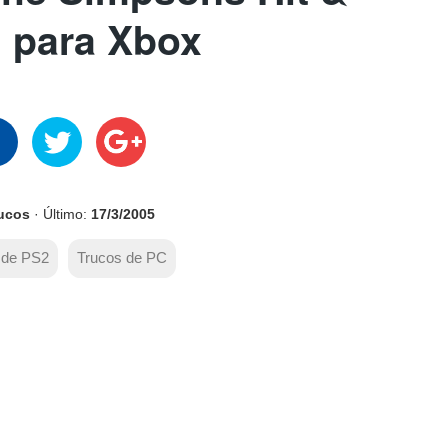
 para Xbox
rucos
· Último:
17/3/2005
 de PS2
Trucos de PC