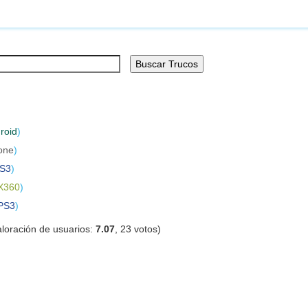
Buscar Trucos
roid
)
one
)
S3
)
X360
)
PS3
)
loración de usuarios:
7.07
,
23
votos)