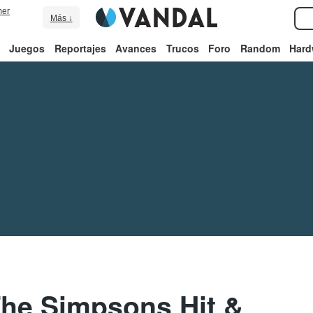
er
Más ↓
Juegos
Reportajes
Avances
Trucos
Foro
Random
Hard
The Simpsons Hit &