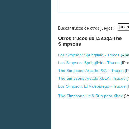
Buscar trucos de otros juegos:
Otros trucos de la saga The
Simpsons
Los Simpson: Springfield - Trucos (
And
Los Simpson: Springfield - Trucos (
iPh
The Simpsons Arcade PSN - Trucos (
P
The Simpsons Arcade XBLA - Trucos (
Los Simpson: El Videojuego - Trucos (
The Simpsons Hit & Run para Xbox
(Va