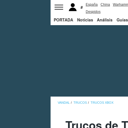
España
China
Warhamm
Despidos
PORTADA
Noticias
Análisis
Guías
VANDAL
TRUCOS
TRUCOS XBOX
Trucos de 