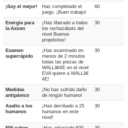
¡Soy el mejor!
Has completado el
60
juego. ¡Buen trabajo!
Energía para
¡Has liberado a todos
30
la Axiom
los rechazábots del
nivel Buenos
propósitos!
Examen
¡Has examinado en
30
superrápido
menos de 2 minutos
todas las piezas de
WALLâ€¢E en el nivel
EVA quiere a WALLâ€
¢E!
Medidas
¡No has sufrido daño
30
antipánico
de ningún humano!
Asalto a los
¡Has derribado a 25
30
humanos
humanos en este
nivel!
500 cubos
¡Has aplastado 500
30