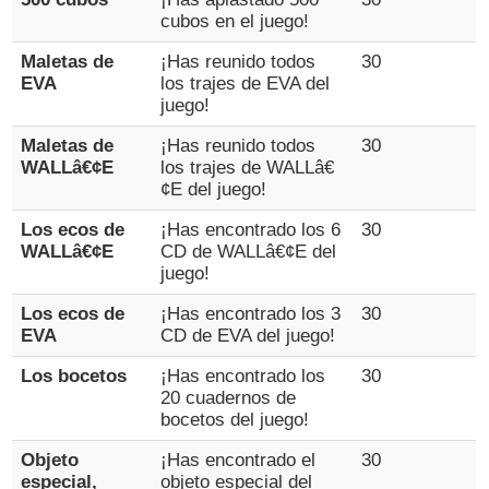
cubos en el juego!
Maletas de
¡Has reunido todos
30
EVA
los trajes de EVA del
juego!
Maletas de
¡Has reunido todos
30
WALLâ€¢E
los trajes de WALLâ€
¢E del juego!
Los ecos de
¡Has encontrado los 6
30
WALLâ€¢E
CD de WALLâ€¢E del
juego!
Los ecos de
¡Has encontrado los 3
30
EVA
CD de EVA del juego!
Los bocetos
¡Has encontrado los
30
20 cuadernos de
bocetos del juego!
Objeto
¡Has encontrado el
30
especial,
objeto especial del