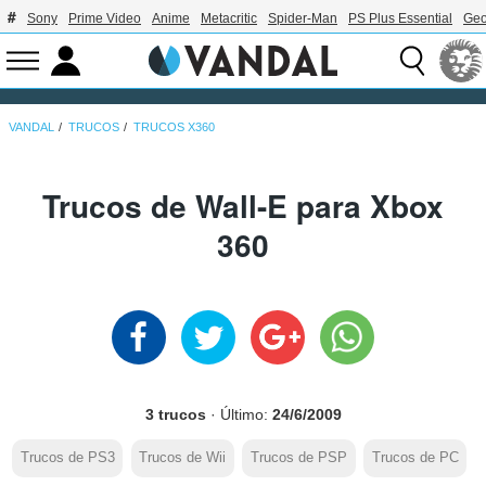
Sony
Prime Video
Anime
Metacritic
Spider-Man
PS Plus Essential
Geo
VANDAL
TRUCOS
TRUCOS X360
Trucos de Wall-E para Xbox
360
3 trucos
· Último:
24/6/2009
Trucos de PS3
Trucos de Wii
Trucos de PSP
Trucos de PC