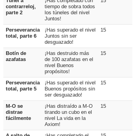
Túnel a
¡Has completado con
15
contrarreloj,
tiempo de sobra todos
parte 2
los túneles del nivel
Juntos!
Perseverancia
¡Has superado el nivel
15
total, parte 6
Juntos sin ser
desguazado!
Botín de
¡Has destruido más
15
azafatas
de 100 azafatas en el
nivel Buenos
propósitos!
Perseverancia
¡Has superado el nivel
15
total, parte 5
Buenos propósitos sin
ser desguazado!
M-O se
¡Has distraído a M-O
15
distrae
tirando un cubo en el
fácilmente
nivel La vida en la
Axiom!
A salto de
¡Has completado el
15