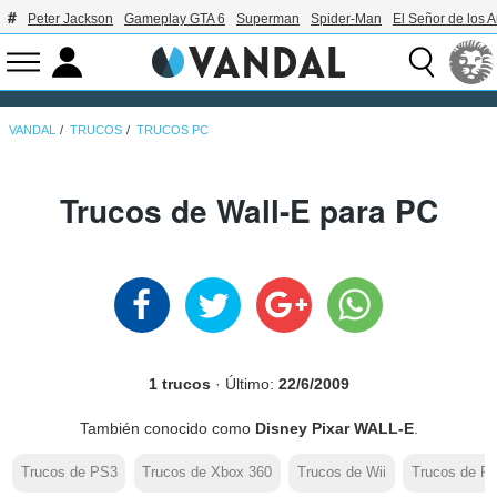
Peter Jackson
Gameplay GTA 6
Superman
Spider-Man
El Señor de los A
VANDAL
TRUCOS
TRUCOS PC
Trucos de Wall-E para PC
1 trucos
· Último:
22/6/2009
También conocido como
Disney Pixar WALL-E
.
Trucos de PS3
Trucos de Xbox 360
Trucos de Wii
Trucos de P