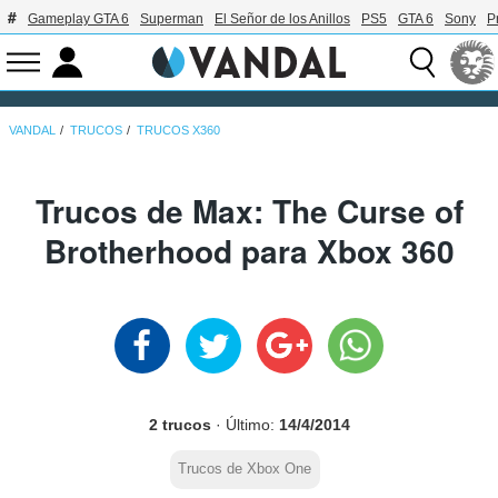
Gameplay GTA 6
Superman
El Señor de los Anillos
PS5
GTA 6
Sony
P
VANDAL
TRUCOS
TRUCOS X360
Trucos de Max: The Curse of
Brotherhood para Xbox 360
2 trucos
· Último:
14/4/2014
Trucos de Xbox One