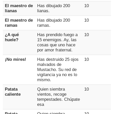
El maestro de
Has dibujado 200
10
lianas
lianas.
El maestro de
Has dibujado 200
10
ramas
ramas.
¿A qué
Has prendido fuego a
10
huele?
15 enemigos. Ay, las
cosas que uno hace
por amor fraternal.
¡No mires!
Has destruido 25 ojos
10
malvados de
Mustacho. Su red de
vigilancia ya no es lo
mismo.
Patata
Quien siembra
10
caliente
vientos, recoge
tempestades. Chúpate
esa
Patata
Quien siembra
10