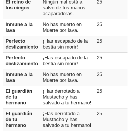
El reino de
Ningún mal está a
25
los ciegos
salvo de tus manos
acaparadoras.
Inmune a la
No has muerto en
25
lava
Muerte por lava.
Perfecto
¡Has escapado de la
25
deslizamiento
bestia sin morir!
Perfecto
¡Has escapado de la
25
deslizamiento
bestia sin morir!
Inmune a la
No has muerto en
25
lava
Muerte por lava.
El guardián
¡Has derrotado a
25
de tu
Mustacho y has
hermano
salvado a tu hermano!
El guardián
¡Has derrotado a
25
de tu
Mustacho y has
hermano
salvado a tu hermano!