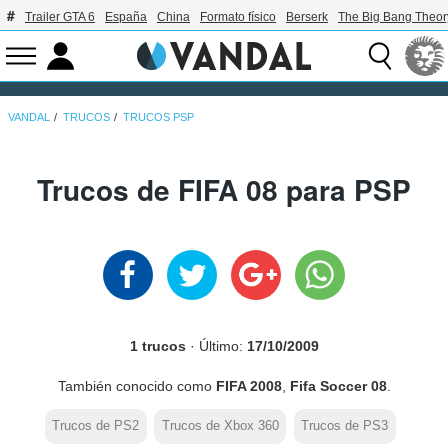
Trailer GTA 6
España
China
Formato físico
Berserk
The Big Bang Theor
VANDAL
TRUCOS
TRUCOS PSP
Trucos de FIFA 08 para PSP
1 trucos
· Último:
17/10/2009
También conocido como
FIFA 2008
,
Fifa Soccer 08
.
Trucos de PS2
Trucos de Xbox 360
Trucos de PS3