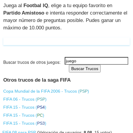
Juega al
Footbal IQ
, elige a tu equipo favorito en
Partido Amistoso
e intenta responder correctamente el
mayor número de preguntas posible. Pudes ganar un
máximo de 10.000 puntos.
Buscar trucos de otros juegos:
Buscar Trucos
Otros trucos de la saga FIFA
Copa Mundial de la FIFA 2006 - Trucos (
PSP
)
FIFA 06 - Trucos (
PSP
)
FIFA 15 - Trucos (
PS4
)
FIFA 15 - Trucos (
PC
)
FIFA 15 - Trucos (
PS3
)
FIFA 08 para PSP
(Valoración de usuarios:
8.08
,
15
votos)