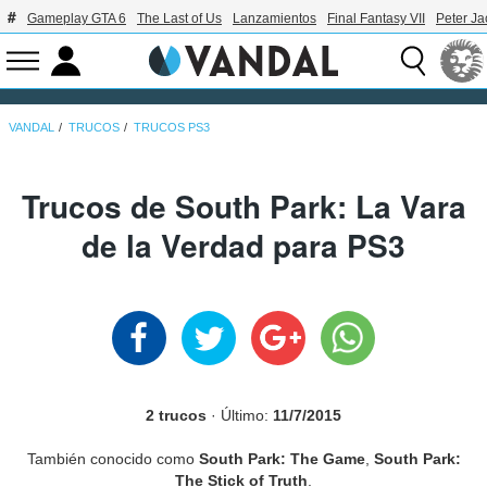
Gameplay GTA 6
The Last of Us
Lanzamientos
Final Fantasy VII
Peter J
VANDAL
TRUCOS
TRUCOS PS3
Trucos de South Park: La Vara
de la Verdad para PS3
2 trucos
· Último:
11/7/2015
También conocido como
South Park: The Game
,
South Park:
The Stick of Truth
.