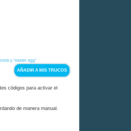
reta y "easter egg"
AÑADIR A MIS TRUCOS
tes códigos para activar el
uardando de manera manual.