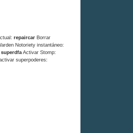
ctual:
repaircar
Borrar
rden Notoriety instantáneo:
:
superdfa
Activar Stomp:
ctivar superpoderes: