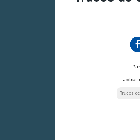
3 t
También 
Trucos d