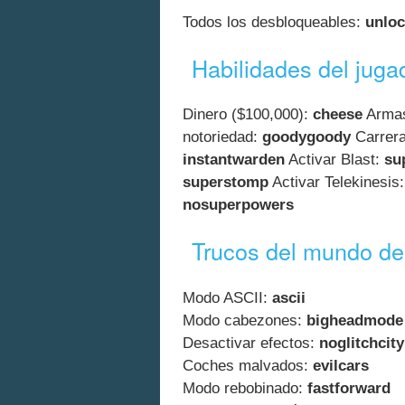
Todos los desbloqueables:
unloc
Habilidades del juga
Dinero ($100,000):
cheese
Arma
notoriedad:
goodygoody
Carrera 
instantwarden
Activar Blast:
su
superstomp
Activar Telekinesis
nosuperpowers
Trucos del mundo de
Modo ASCII:
ascii
Modo cabezones:
bigheadmode
Desactivar efectos:
noglitchcity
Coches malvados:
evilcars
Modo rebobinado:
fastforward