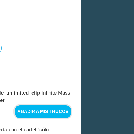
)
lc_unlimited_clip
Infinite Mass:
er
AÑADIR A MIS TRUCOS
ta con el cartel "sólo