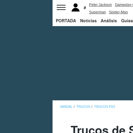
Peter Jackson
Gameplay 
Superman
Spider-Man
PORTADA
Noticias
Análisis
Guías
VANDAL
TRUCOS
TRUCOS PS3
Trucos de 