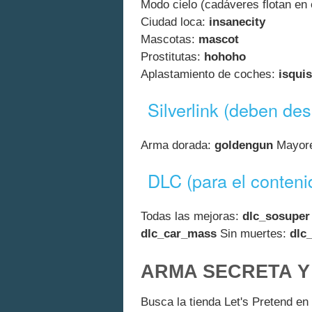
Modo cielo (cadáveres flotan en 
Ciudad loca:
insanecity
Mascotas:
mascot
Prostitutas:
hohoho
Aplastamiento de coches:
isqui
Silverlink (deben de
Arma dorada:
goldengun
Mayore
DLC (para el conteni
Todas las mejoras:
dlc_sosuper
dlc_car_mass
Sin muertes:
dlc
ARMA SECRETA Y
Busca la tienda Let's Pretend en 