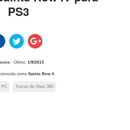
PS3
rucos
· Último:
1/9/2013
conocido como
Saints Row 4
.
e PC
Trucos de Xbox 360