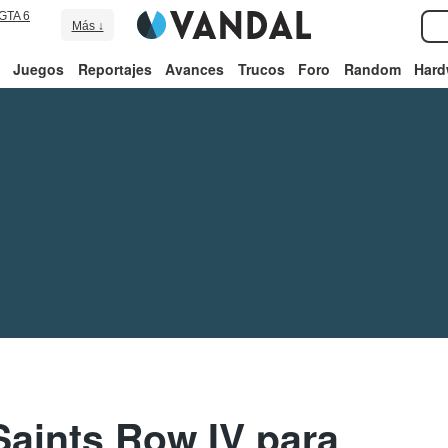
GTA 6
Más ↓
Juegos
Reportajes
Avances
Trucos
Foro
Random
Hard
Saints Row IV para