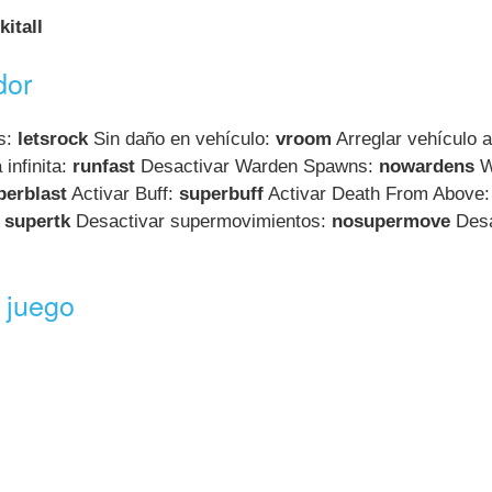
kitall
dor
s:
letsrock
Sin daño en vehículo:
vroom
Arreglar vehículo a
infinita:
runfast
Desactivar Warden Spawns:
nowardens
Wa
perblast
Activar Buff:
superbuff
Activar Death From Above
:
supertk
Desactivar supermovimientos:
nosupermove
Desa
 juego