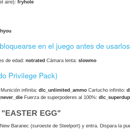
el aire):
fryhole
shyou
sbloquearse en el juego antes de usarlos
s de edad:
notrated
Cámara lenta:
slowmo
do Privilege Pack)
Munición infinita:
dlc_unlimited_ammo
Cartucho infinito:
d
_never_die
Fuerza de superpoderes al 100%:
dlc_superdup
 "EASTER EGG"
New Baranec (suroeste de Steelport) y entra. Dispara la puer