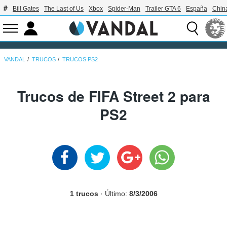
Bill Gates
The Last of Us
Xbox
Spider-Man
Trailer GTA 6
España
Chin
VANDAL
TRUCOS
TRUCOS PS2
Trucos de FIFA Street 2 para
PS2
1 trucos
· Último:
8/3/2006