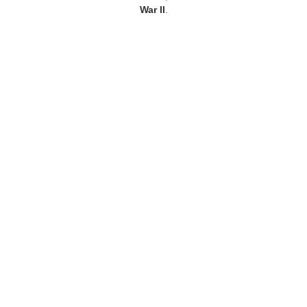
War II
.