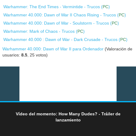
Warhammer: The End Times - Vermintide - Trucos (
PC
)
Warhammer 40.000: Dawn of War II Chaos Rising - Trucos (
PC
)
Warhammer 40.000: Dawn of War - Soulstorm - Trucos (
PC
)
Warhammer: Mark of Chaos - Trucos (
PC
)
Warhammer 40.000 : Dawn of War - Dark Crusade - Trucos (
PC
)
Warhammer 40.000: Dawn of War II para Ordenador
(Valoración de
usuarios:
8.5
,
25
votos)
Vídeo del momento: How Many Dudes? - Tráiler de
lanzamiento