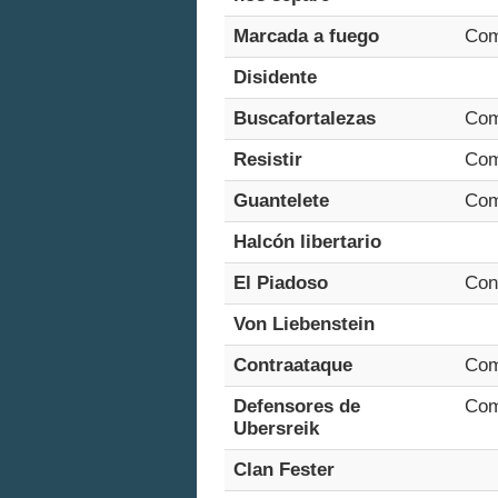
Marcada a fuego
Com
Disidente
Buscafortalezas
Com
Resistir
Com
Guantelete
Com
Halcón libertario
El Piadoso
Con
Von Liebenstein
Contraataque
Com
Defensores de
Com
Ubersreik
Clan Fester