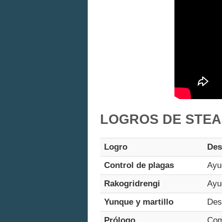
LOGROS DE STEA
Logro
Des
Control de plagas
Ayu
Rakogridrengi
Ayu
Yunque y martillo
Des
Prólogo
Com