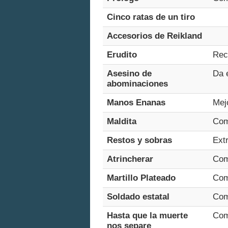
Cinco ratas de un tiro
Accesorios de Reikland
Erudito
Rec
Asesino de
Da 
abominaciones
Manos Enanas
Mejo
Maldita
Com
Restos y sobras
Extr
Atrincherar
Com
Martillo Plateado
Com
Soldado estatal
Com
Hasta que la muerte
Com
nos separe