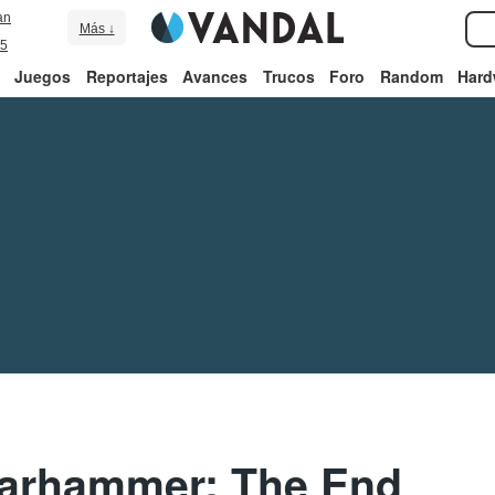
an
Más ↓
5
Juegos
Reportajes
Avances
Trucos
Foro
Random
Hard
arhammer: The End