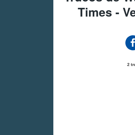
Times - V
2 t