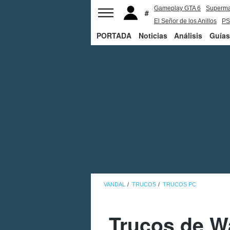
Gameplay GTA 6
Superm
El Señor de los Anillos
PS
PORTADA
Noticias
Análisis
Guías
VANDAL
TRUCOS
TRUCOS PC
Trucos de W