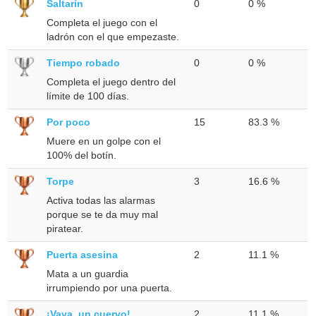
Saltarín
0
0 %
Completa el juego con el
ladrón con el que empezaste.
Tiempo robado
0
0 %
Completa el juego dentro del
límite de 100 días.
Por poco
15
83.3 %
Muere en un golpe con el
100% del botín.
Torpe
3
16.6 %
Activa todas las alarmas
porque se te da muy mal
piratear.
Puerta asesina
2
11.1 %
Mata a un guardia
irrumpiendo por una puerta.
¡Vaya, un cuervo!
2
11.1 %