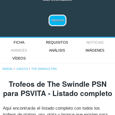
TROFEOS
FICHA
REQUISITOS
NOTICIAS
AVANCES
ANÁLISIS
IMÁGENES
VÍDEOS
VANDAL
JUEGOS
THE SWINDLE PSN
Trofeos de The Swindle PSN
para PSVITA - Listado completo
Aquí encontrarás el listado completo con todos los
trofeos de platino, oro, plata y bronce que existen para