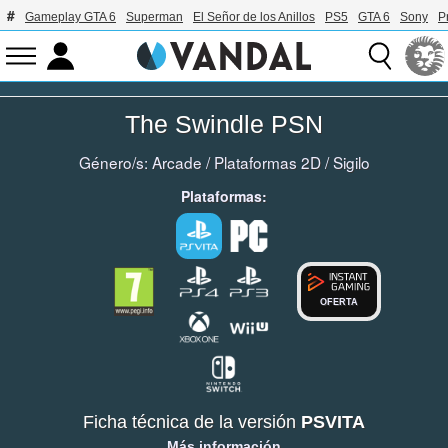
Gameplay GTA 6
Superman
El Señor de los Anillos
PS5
GTA 6
Sony
P
The Swindle PSN
Género/s:
Arcade
/
Plataformas 2D
/
Sigilo
Plataformas:
OFERTA
Ficha técnica de la versión
PSVITA
Más información