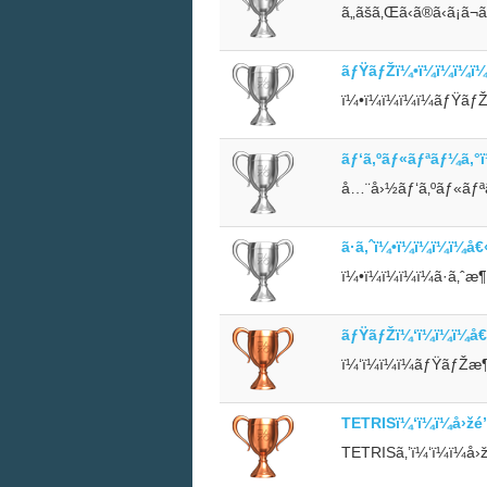
ã„ãšã‚Œã‹ã®ã‹ã¡
ãƒŸãƒŽï¼•ï¼ï¼ï¼ï
ï¼•ï¼ï¼ï¼ï¼ãƒŸãƒ
ãƒ‘ã‚ºãƒ«ãƒªãƒ¼ã‚°ï¼
å…¨å›½ãƒ‘ã‚ºãƒ«ãƒªãƒ
ã·ã‚ˆï¼•ï¼ï¼ï¼ï¼
ï¼•ï¼ï¼ï¼ï¼ã·ã‚ˆæ
ãƒŸãƒŽï¼‘ï¼ï¼ï¼å
ï¼‘ï¼ï¼ï¼ãƒŸãƒŽæ
TETRISï¼‘ï¼ï¼å›žé
TETRISã‚’ï¼‘ï¼ï¼å›ž