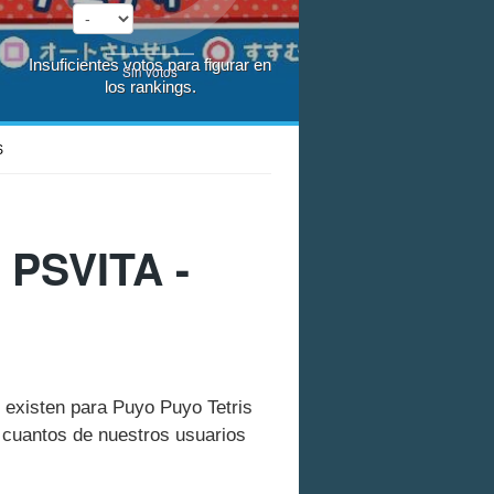
Insuficientes votos para figurar en
Sin votos
los rankings.
S
 PSVITA -
e existen para Puyo Puyo Tetris
 cuantos de nuestros usuarios