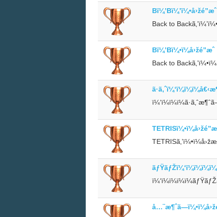
Bï¼’Bï¼’ï¼•å›žé”æˆ
Back to Backã‚’ï¼’ï¼•
Bï¼’Bï¼•ï¼å›žé”æˆ
Back to Backã‚’ï¼•ï¼
ã·ã‚ˆï¼‘ï¼ï¼ï¼å€‹
ï¼‘ï¼ï¼ï¼ã·ã‚ˆæ¶ˆã
TETRISï¼•ï¼å›žé”æˆ
TETRISã‚’ï¼•ï¼å›žæ±
ãƒŸãƒŽï¼‘ï¼ï¼ï¼ï
ï¼‘ï¼ï¼ï¼ï¼ãƒŸãƒ
å…¨æ¶ˆã—ï¼•ï¼å›žé