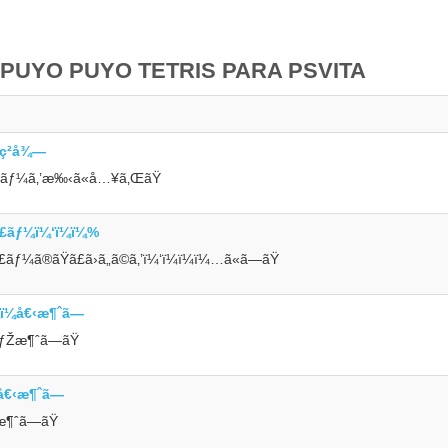
 PUYO PUYO TETRIS PARA PSVITA
¼ç²å¾—
‚£ãƒ¼ã‚’æ‰‹ã«å…¥ã‚ŒãŸ
£ãƒ¼ï¼‘ï¼ï¼%
¼ã®ãŸã£ã›ã„ã©ã‚’ï¼‘ï¼ï¼ï¼…ã«ã—ãŸ
ï¼å€‹æ¶ˆã—
ŸãƒŽæ¶ˆã—ãŸ
¼å€‹æ¶ˆã—
ˆæ¶ˆã—ãŸ