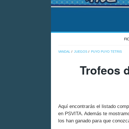
FI
VANDAL
JUEGOS
PUYO PUYO TETRIS
Trofeos 
Aquí encontrarás el listado compl
en PSVITA. Además te mostramos 
los han ganado para que conozcas