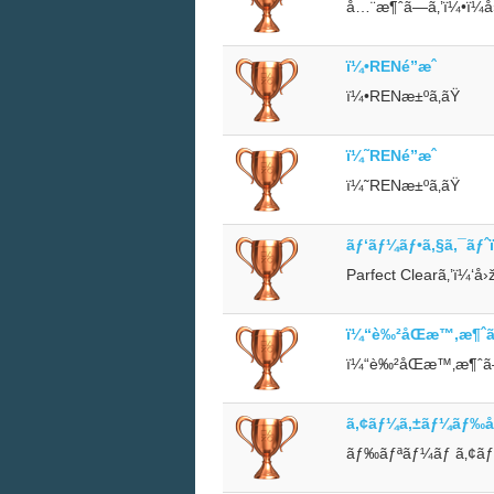
å…¨æ¶ˆã—ã‚’ï¼•ï¼å›
ï¼•RENé”æˆ
ï¼•RENæ±ºã‚ãŸ
ï¼˜RENé”æˆ
ï¼˜RENæ±ºã‚ãŸ
ãƒ‘ãƒ¼ãƒ•ã‚§ã‚¯ãƒˆï
Parfect Clearã‚’ï¼‘å›
ï¼“è‰²åŒæ™‚æ¶ˆã
ï¼“è‰²åŒæ™‚æ¶ˆã—
ã‚¢ãƒ¼ã‚±ãƒ¼ãƒ‰å
ãƒ‰ãƒªãƒ¼ãƒ ã‚¢ãƒ¼