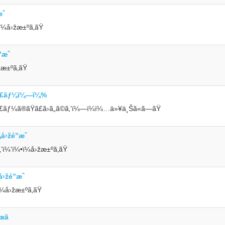
ˆ
ï¼å›žæ±ºã‚ãŸ
”æˆ
æ±ºã‚ãŸ
ƒ£ãƒ¼ï¼—ï¼%
ƒ¼ã®ãŸã£ã›ã„ã©ã‚’ï¼—ï¼ï¼…ä»¥ä¸Šã«ã—ãŸ
›žé”æˆ
¼‘ï¼•ï¼å›žæ±ºã‚ãŸ
›žé”æˆ
å›žæ±ºã‚ãŸ
œã