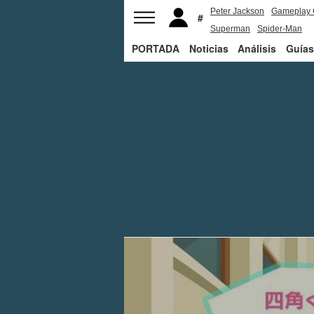
Peter Jackson
Gameplay 
Superman
Spider-Man
PORTADA
Noticias
Análisis
Guías