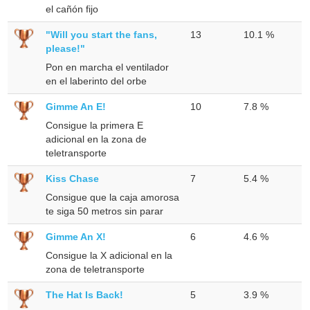
el cañón fijo
"Will you start the fans,
13
10.1 %
please!"
Pon en marcha el ventilador
en el laberinto del orbe
Gimme An E!
10
7.8 %
Consigue la primera E
adicional en la zona de
teletransporte
Kiss Chase
7
5.4 %
Consigue que la caja amorosa
te siga 50 metros sin parar
Gimme An X!
6
4.6 %
Consigue la X adicional en la
zona de teletransporte
The Hat Is Back!
5
3.9 %