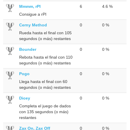
Mmmm, rPI
6
4.6 %
Consigue a rPI
Cerny Method
0
0 %
Rueda hasta el final con 105
segundos (o más) restantes
Bounder
0
0 %
Rebota hasta el final con 110
segundos (o más) restantes
Pogo
0
0 %
Llega hasta el final con 60
segundos (o más) restantes
Dicey
0
0 %
Completa el juego de dados
con 135 segundos (o más)
restantes
Zax On, Zax Off
0
0 %