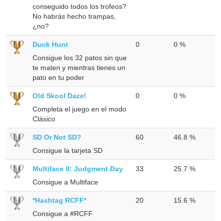
conseguido todos los trofeos?
No habrás hecho trampas,
¿no?
Duck Hunt
0
0 %
Consigue los 32 patos sin que
te maten y mientras tienes un
pato en tu poder
Old Skool Daze!
0
0 %
Completa el juego en el modo
Clásico
SD Or Not SD?
60
46.8 %
Consigue la tarjeta SD
Multiface II: Judgment Day
33
25.7 %
Consigue a Multiface
*Hashtag RCFF*
20
15.6 %
Consigue a #RCFF