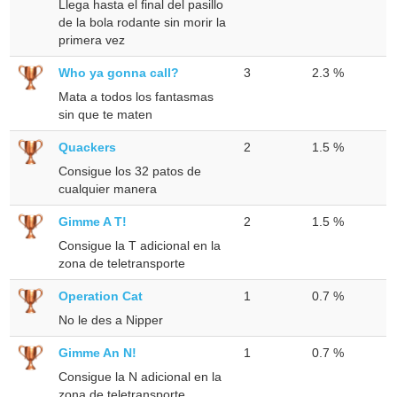
Llega hasta el final del pasillo
de la bola rodante sin morir la
primera vez
Who ya gonna call?
3
2.3 %
Mata a todos los fantasmas
sin que te maten
Quackers
2
1.5 %
Consigue los 32 patos de
cualquier manera
Gimme A T!
2
1.5 %
Consigue la T adicional en la
zona de teletransporte
Operation Cat
1
0.7 %
No le des a Nipper
Gimme An N!
1
0.7 %
Consigue la N adicional en la
zona de teletransporte