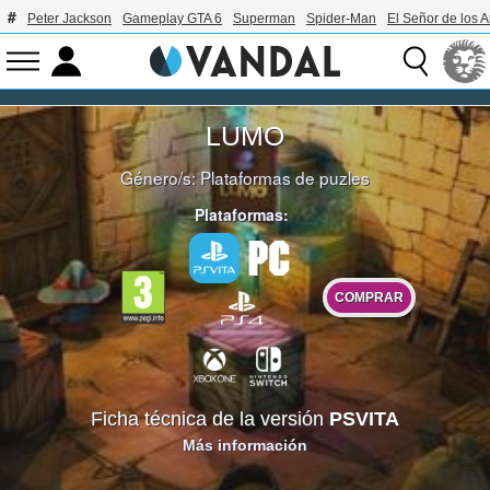
Peter Jackson
Gameplay GTA 6
Superman
Spider-Man
El Señor de los A
LUMO
Género/s:
Plataformas de puzles
Plataformas:
COMPRAR
Ficha técnica de la versión
PSVITA
Más información