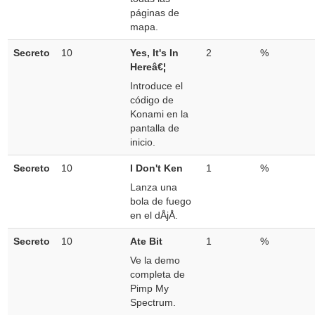
páginas de
mapa.
Secreto
10
Yes, It's In
2
%
Hereâ€¦
Introduce el
código de
Konami en la
pantalla de
inicio.
Secreto
10
I Don't Ken
1
%
Lanza una
bola de fuego
en el dÅjÅ.
Secreto
10
Ate Bit
1
%
Ve la demo
completa de
Pimp My
Spectrum.