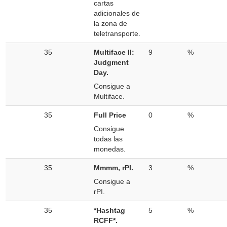
cartas
adicionales de
la zona de
teletransporte.
35
Multiface II:
9
%
Judgment
Day.
Consigue a
Multiface.
35
Full Price
0
%
Consigue
todas las
monedas.
35
Mmmm, rPI.
3
%
Consigue a
rPI.
35
*Hashtag
5
%
RCFF*.