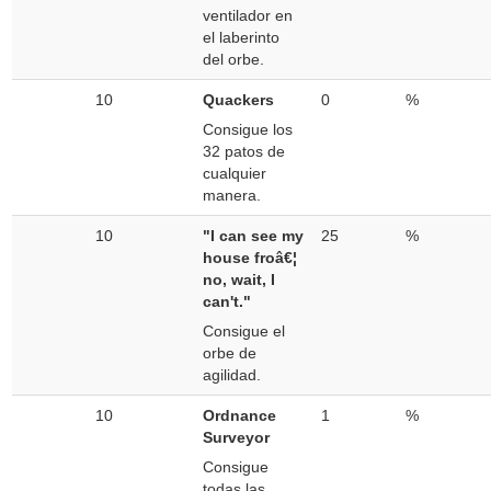
ventilador en
el laberinto
del orbe.
10
Quackers
0
%
Consigue los
32 patos de
cualquier
manera.
10
"I can see my
25
%
house froâ€¦
no, wait, I
can't."
Consigue el
orbe de
agilidad.
10
Ordnance
1
%
Surveyor
Consigue
todas las