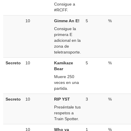
Consigue a
#RCFF.
10
Gimme An E!
5
%
Consigue la
primera E
adicional en la
zona de
teletransporte.
Secreto
10
Kamikaze
5
%
Bear
Muere 250
veces en una
partida.
Secreto
10
RIP YST
3
%
Preséntale tus
respetos a
Train Spotter.
10
Who ya
1
%