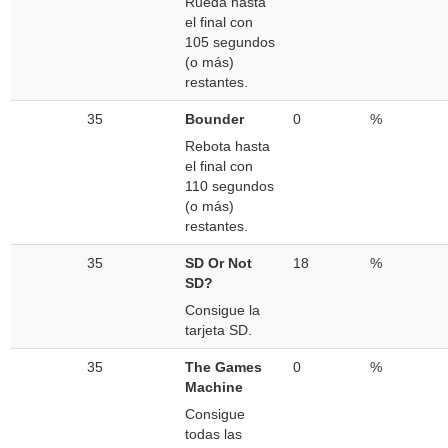
Rueda hasta
el final con
105 segundos
(o más)
restantes.
35
Bounder
0
%
Rebota hasta
el final con
110 segundos
(o más)
restantes.
35
SD Or Not
18
%
SD?
Consigue la
tarjeta SD.
35
The Games
0
%
Machine
Consigue
todas las