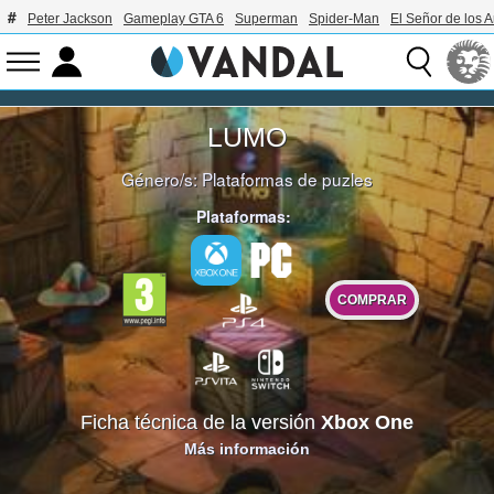
Peter Jackson
Gameplay GTA 6
Superman
Spider-Man
El Señor de los A
LUMO
Género/s:
Plataformas de puzles
Plataformas:
COMPRAR
Ficha técnica de la versión
Xbox One
Más información