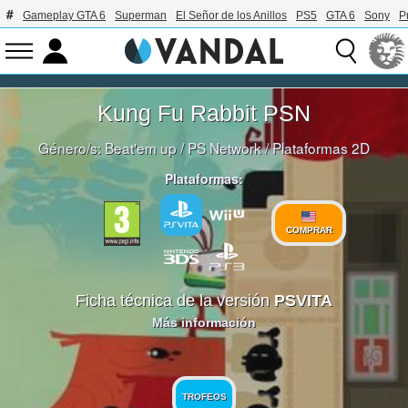
Gameplay GTA 6
Superman
El Señor de los Anillos
PS5
GTA 6
Sony
P
Kung Fu Rabbit PSN
Género/s:
Beat'em up
/
PS Network
/
Plataformas 2D
Plataformas:
COMPRAR
Ficha técnica de la versión
PSVITA
Más información
TROFEOS