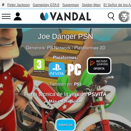
Peter Jackson
Gameplay GTA 6
Superman
Spider-Man
El Señor de los A
Joe Danger PSN
Género/s:
PS Network
/
Plataformas 3D
Plataformas:
OFERTA
También en:
PS3
Ficha técnica de la versión
PSVITA
Más información
TROFEOS