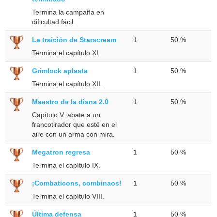
Termina la campaña en
dificultad fácil.
La traición de Starscream
1
50 %
Termina el capítulo XI.
Grimlock aplasta
1
50 %
Termina el capítulo XII.
Maestro de la diana 2.0
1
50 %
Capítulo V: abate a un
francotirador que esté en el
aire con un arma con mira.
Megatron regresa
1
50 %
Termina el capítulo IX.
¡Combaticons, combinaos!
1
50 %
Termina el capítulo VIII.
Última defensa
1
50 %