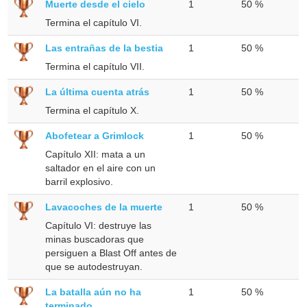
Muerte desde el cielo
1
50 %
Termina el capítulo VI.
Las entrañas de la bestia
1
50 %
Termina el capítulo VII.
La última cuenta atrás
1
50 %
Termina el capítulo X.
Abofetear a Grimlock
1
50 %
Capítulo XII: mata a un
saltador en el aire con un
barril explosivo.
Lavacoches de la muerte
1
50 %
Capítulo VI: destruye las
minas buscadoras que
persiguen a Blast Off antes de
que se autodestruyan.
La batalla aún no ha
1
50 %
terminado