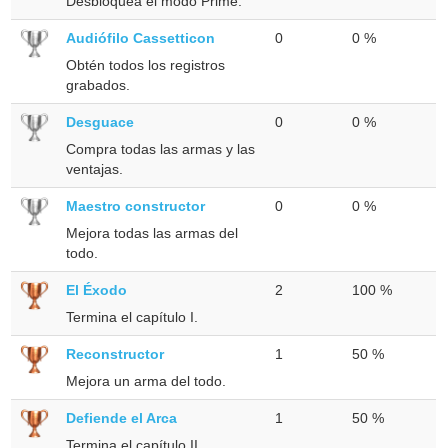
Desbloquea el modo Prime.
Audiófilo Cassetticon
0
0 %
Obtén todos los registros
grabados.
Desguace
0
0 %
Compra todas las armas y las
ventajas.
Maestro constructor
0
0 %
Mejora todas las armas del
todo.
El Éxodo
2
100 %
Termina el capítulo I.
Reconstructor
1
50 %
Mejora un arma del todo.
Defiende el Arca
1
50 %
Termina el capítulo II.