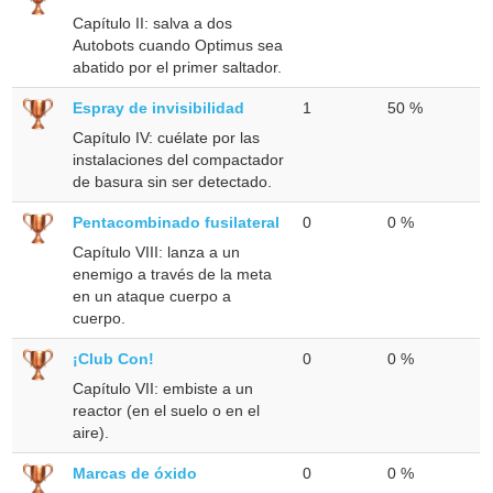
Capítulo II: salva a dos
Autobots cuando Optimus sea
abatido por el primer saltador.
Espray de invisibilidad
1
50 %
Capítulo IV: cuélate por las
instalaciones del compactador
de basura sin ser detectado.
Pentacombinado fusilateral
0
0 %
Capítulo VIII: lanza a un
enemigo a través de la meta
en un ataque cuerpo a
cuerpo.
¡Club Con!
0
0 %
Capítulo VII: embiste a un
reactor (en el suelo o en el
aire).
Marcas de óxido
0
0 %