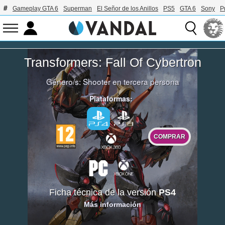
Gameplay GTA 6
Superman
El Señor de los Anillos
PS5
GTA 6
Sony
P
Transformers: Fall Of Cybertron
Género/s:
Shooter en tercera persona
Plataformas:
COMPRAR
Ficha técnica de la versión
PS4
Más información