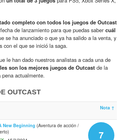
con
un total de 3 juegos
para PS5, Xbox Series X,
stado completo con todos los juegos de Outcast
 fecha de lanzamiento para que puedas saber
cuál
e se ha anunciado o que ya ha salido a la venta, y
 con el que se inició la saga.
e le han dado nuestros analistas a cada una de
les son los mejores juegos de Outcast
de la
a pena actualmente.
DE OUTCAST
Nota
↑
A New Beginning
(Aventura de acción /
erto)
7