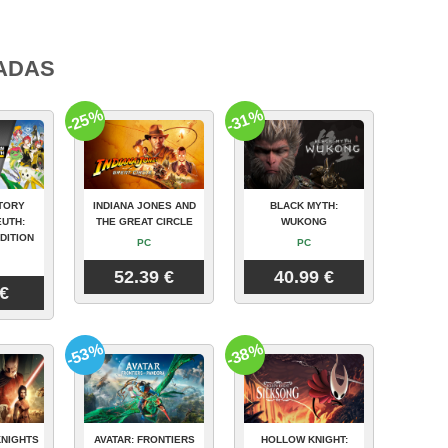
ADAS
-25%
-31%
TORY
INDIANA JONES AND
BLACK MYTH:
UTH:
THE GREAT CIRCLE
WUKONG
DITION
PC
PC
52.39 €
40.99 €
 €
-53%
-38%
KNIGHTS
AVATAR: FRONTIERS
HOLLOW KNIGHT: