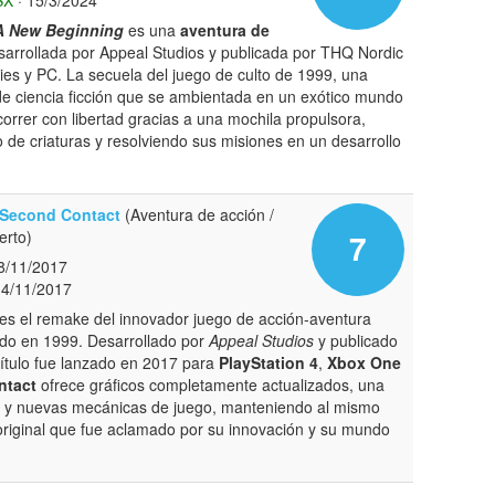
SX
· 15/3/2024
A New Beginning
es una
aventura de
arrollada por Appeal Studios y publicada por THQ Nordic
ies y PC. La secuela del juego de culto de 1999, una
e ciencia ficción que se ambientada en un exótico mundo
rrer con libertad gracias a una mochila propulsora,
 de criaturas y resolviendo sus misiones en un desarrollo
 Second Contact
(Aventura de acción /
erto)
7
8/11/2017
14/11/2017
es el remake del innovador juego de acción-aventura
ado en 1999. Desarrollado por
Appeal Studios
y publicado
 título fue lanzado en 2017 para
PlayStation 4
,
Xbox One
ntact
ofrece gráficos completamente actualizados, una
da y nuevas mecánicas de juego, manteniendo al mismo
 original que fue aclamado por su innovación y su mundo