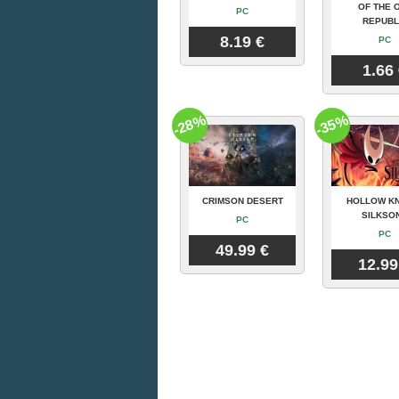
OF THE 
PC
REPUBL
8.19 €
PC
1.66
-28%
-35%
CRIMSON DESERT
HOLLOW KN
SILKSO
PC
PC
49.99 €
12.99