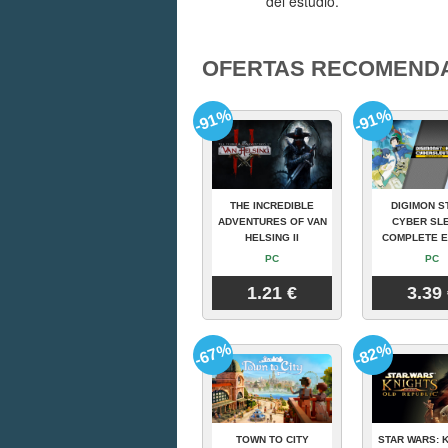
del estudio.
OFERTAS RECOMEND
-91%
-91%
THE INCREDIBLE
DIGIMON S
ADVENTURES OF VAN
CYBER SLE
HELSING II
COMPLETE E
PC
PC
1.21 €
3.39
-67%
-82%
TOWN TO CITY
STAR WARS: 