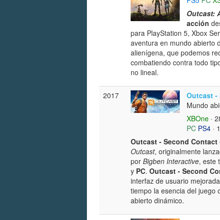
PS5
PC
X
Outcast: 
acción
des
para PlayStation 5, Xbox Ser
aventura en mundo abierto d
alienígena, que podemos reco
combatiendo contra todo tipo
no lineal.
2017
Outcast -
Mundo abi
XBOne
· 2
PC
PS4
· 
Outcast - Second Contact
Outcast
, originalmente lanz
por
Bigben Interactive
, este
y
PC
.
Outcast - Second Co
interfaz de usuario mejora
tiempo la esencia del juego
abierto dinámico.