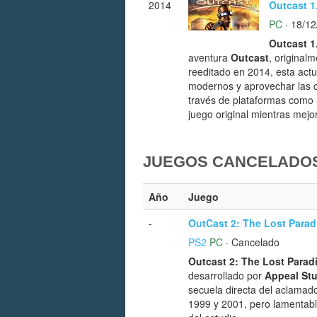
2014
Outcast 1
PC
· 18/12
Outcast 1
aventura
Outcast
, original
reeditado en 2014, esta actu
modernos y aprovechar las c
través de plataformas com
juego original mientras mejo
JUEGOS CANCELADOS
Año
Juego
-
OutCast 2: The Lost Parad
PS2
PC
· Cancelado
Outcast 2: The Lost Parad
desarrollado por
Appeal St
secuela directa del aclama
1999 y 2001, pero lamentabl