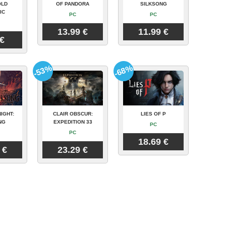
OLD
OF PANDORA
SILKSONG
IC
PC
PC
13.99 €
11.99 €
 €
-53%
-68%
IGHT:
CLAIR OBSCUR:
LIES OF P
NG
EXPEDITION 33
PC
PC
18.69 €
 €
23.29 €