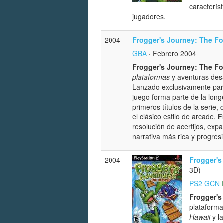
caracterís
jugadores.
2004
Frogger's Journey: The Fo
GBA
· Febrero 2004
Frogger's Journey: The Fo
plataformas
y aventuras des
Lanzado exclusivamente par
juego forma parte de la long
primeros títulos de la serie
el clásico estilo de arcade,
F
resolución de acertijos, exp
narrativa más rica y progresi
2004
Frogger's
3D)
PS2
GCN
Frogger's
plataforma
Hawaii
y la