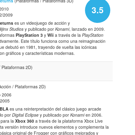
eturns
(Plataformas / Plataformas 3D)
3.5
/2010
2/2009
eturns
es un videojuego de acción y
ijinx Studios
y publicado por
Konami
, lanzado en 2009.
taformas
PlayStation 3
y
Wii
a través de la
PlayStation
ivamente. Este título funciona como una reimaginación
e debutó en 1981, trayendo de vuelta las icónicas
on gráficos y características modernas.
/ Plataformas 2D)
cción / Plataformas 2D)
o 2006
 2005
XBLA
es una reinterpretación del clásico juego arcade
do por
Digital Eclipse
y publicado por
Konami
en 2006.
 para la
Xbox 360
a través de la plataforma Xbox Live
ta versión introduce nuevos elementos y complementa la
ásica original de Frogger con gráficos mejorados y