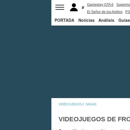
Gameplay GTA 6
Superm
El Señor de los Anillos
PS
PORTADA
Noticias
Análisis
Guías
VIDEOJUEGOS
SAGAS
VIDEOJUEGOS DE FR