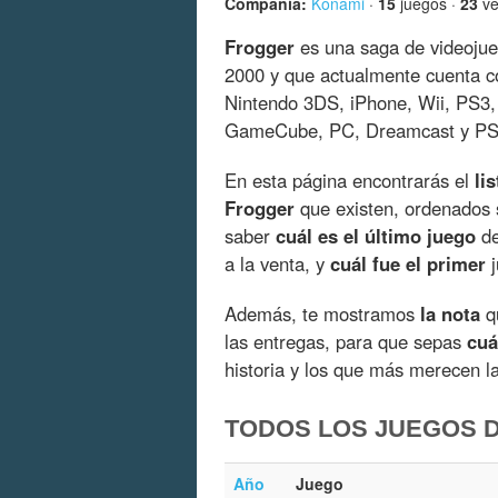
Compañía:
Konami
·
15
juegos ·
23
ve
Frogger
es una saga de videojue
2000 y que actualmente cuenta 
Nintendo 3DS, iPhone, Wii, PS3
GameCube, PC, Dreamcast y PS
En esta página encontrarás el
li
Frogger
que existen, ordenados 
saber
cuál es el último juego
de
a la venta, y
cuál fue el primer
j
Además, te mostramos
la nota
qu
las entregas, para que sepas
cuá
historia y los que más merecen l
TODOS LOS JUEGOS 
Año
Juego