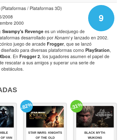
(Plataformas / Plataformas 3D)
9
6/2008
iembre 2000
2: Swampy's Revenge
es un videojuego de
lataformas desarrollado por
Konami
y lanzado en 2002.
 icónico juego de arcade
Frogger
, que se lanzó
e diseñado para diversas plataformas como
PlayStation
,
Xbox
. En
Frogger 2
, los jugadores asumen el papel de
de rescatar a sus amigos y superar una serie de
e obstáculos.
ADAS
-82%
-31%
DIBLE
STAR WARS: KNIGHTS
BLACK MYTH:
 OF VAN
OF THE OLD
WUKONG