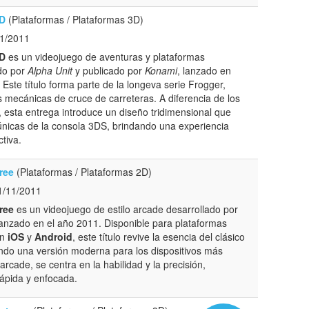
3D
(Plataformas / Plataformas 3D)
11/2011
3D
es un videojuego de aventuras y plataformas
do por
Alpha Unit
y publicado por
Konami
, lanzado en
. Este título forma parte de la longeva serie Frogger,
 mecánicas de cruce de carreteras. A diferencia de los
e, esta entrega introduce un diseño tridimensional que
nicas de la consola 3DS, brindando una experiencia
tiva.
ree
(Plataformas / Plataformas 2D)
1/11/2011
ree
es un videojuego de estilo arcade desarrollado por
anzado en el año 2011. Disponible para plataformas
on
iOS
y
Android
, este título revive la esencia del clásico
endo una versión moderna para los dispositivos más
rcade, se centra en la habilidad y la precisión,
rápida y enfocada.