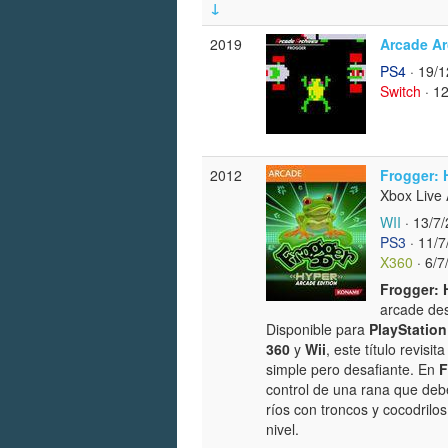
↓
2019
Arcade Ar
PS4
· 19/1
Switch
· 1
2012
Frogger: 
Xbox Live
WII
· 13/7
PS3
· 11/7
X360
· 6/7
Frogger: 
arcade des
Disponible para
PlayStation
360
y
Wii
, este título revisi
simple pero desafiante. En
F
control de una rana que debe
ríos con troncos y cocodrilos
nivel.