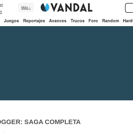
an
Más ↓
5
Juegos
Reportajes
Avances
Trucos
Foro
Random
Hard
OGGER: SAGA COMPLETA