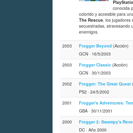
PlayStati
conocida p
colorido y accesible para u
The Rescue
, los jugadores
secuestradas, atravesando u
enemigos.
2003
Frogger Beyond
(Acción)
GCN
· 16/5/2003
2003
Frogger Classic
(Acción)
GCN
· 30/1/2003
2002
Frogger: The Great Quest
PS2
· 24/5/2002
2001
Frogger's Adventures: Te
GBA
· 30/11/2001
2000
Frogger 2: Swampy's Rev
DC
· Año 2000