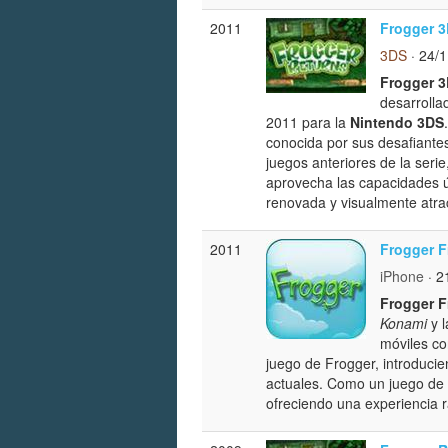
2011
Frogger 
3DS
· 24/
Frogger 
desarrolla
2011 para la
Nintendo 3DS
conocida por sus desafiantes
juegos anteriores de la seri
aprovecha las capacidades ú
renovada y visualmente atrac
2011
Frogger F
iPhone
· 2
Frogger F
Konami
y l
móviles c
juego de Frogger, introduci
actuales. Como un juego de a
ofreciendo una experiencia 