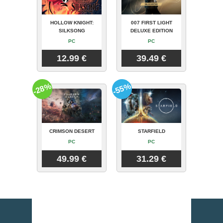
HOLLOW KNIGHT:
007 FIRST LIGHT
SILKSONG
DELUXE EDITION
PC
PC
12.99 €
39.49 €
-28%
-55%
CRIMSON DESERT
STARFIELD
PC
PC
49.99 €
31.29 €