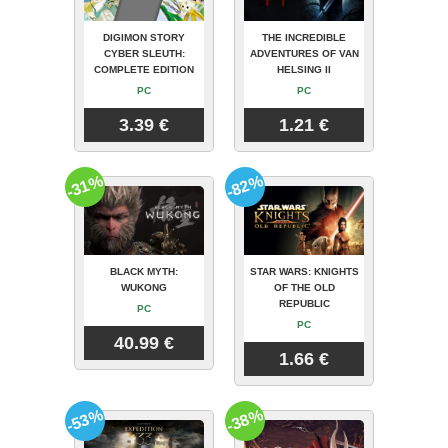
DIGIMON STORY
THE INCREDIBLE
CYBER SLEUTH:
ADVENTURES OF VAN
COMPLETE EDITION
HELSING II
PC
PC
3.39 €
1.21 €
-31%
-82%
BLACK MYTH:
STAR WARS: KNIGHTS
WUKONG
OF THE OLD
REPUBLIC
PC
PC
40.99 €
1.66 €
-53%
-38%