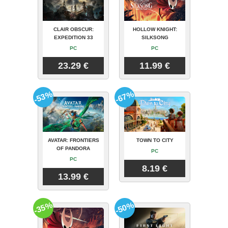
CLAIR OBSCUR:
HOLLOW KNIGHT:
EXPEDITION 33
SILKSONG
PC
PC
23.29 €
11.99 €
-53%
-67%
AVATAR: FRONTIERS
TOWN TO CITY
OF PANDORA
PC
PC
8.19 €
13.99 €
-35%
-50%