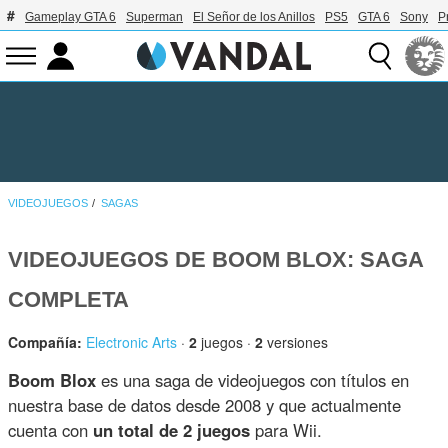
Gameplay GTA 6
Superman
El Señor de los Anillos
PS5
GTA 6
Sony
P
VIDEOJUEGOS
SAGAS
VIDEOJUEGOS DE BOOM BLOX: SAGA
COMPLETA
Compañía:
Electronic Arts
·
2
juegos ·
2
versiones
Boom Blox
es una saga de videojuegos con títulos en
nuestra base de datos desde 2008 y que actualmente
cuenta con
un total de 2 juegos
para Wii.