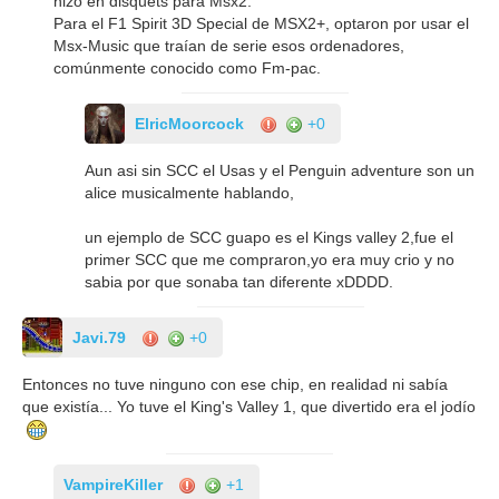
hizo en disquets para Msx2.
Para el F1 Spirit 3D Special de MSX2+, optaron por usar el
Msx-Music que traían de serie esos ordenadores,
comúnmente conocido como Fm-pac.
ElricMoorcock
+0
Aun asi sin SCC el Usas y el Penguin adventure son un
alice musicalmente hablando,
un ejemplo de SCC guapo es el Kings valley 2,fue el
primer SCC que me compraron,yo era muy crio y no
sabia por que sonaba tan diferente xDDDD.
Javi.79
+0
Entonces no tuve ninguno con ese chip, en realidad ni sabía
que existía... Yo tuve el King's Valley 1, que divertido era el jodío
VampireKiller
+1