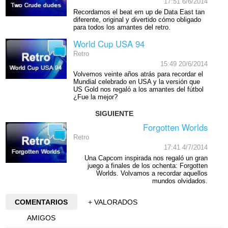
17:51 6/6/2014
Recordamos el beat em up de Data East tan
diferente, original y divertido cómo obligado
para todos los amantes del retro.
World Cup USA 94
Retro
15:49 20/6/2014
Volvemos veinte años atrás para recordar el
Mundial celebrado en USA y la versión que
US Gold nos regaló a los amantes del fútbol
¿Fue la mejor?
SIGUIENTE
Forgotten Worlds
Retro
17:41 4/7/2014
Una Capcom inspirada nos regaló un gran
juego a finales de los ochenta: Forgotten
Worlds. Volvamos a recordar aquellos
mundos olvidados.
COMENTARIOS
+ VALORADOS
AMIGOS