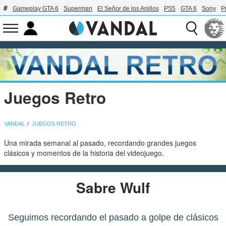
Gameplay GTA 6
Superman
El Señor de los Anillos
PS5
GTA 6
Sony
P
Juegos Retro
VANDAL
JUEGOS RETRO
Una mirada semanal al pasado, recordando grandes juegos
clásicos y momentos de la historia del videojuego.
Sabre Wulf
Seguimos recordando el pasado a golpe de clásicos