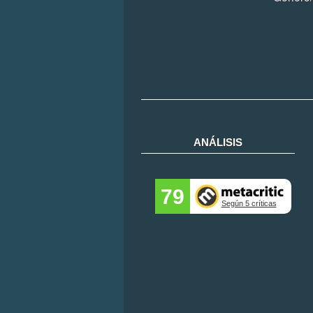
ANÁLISIS
79
Según 5 críticas