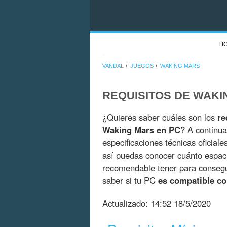
FI
VANDAL
JUEGOS
WAKING MARS
REQUISITOS DE WAKI
¿Quieres saber cuáles son los
re
Waking Mars en PC
? A continua
especificaciones técnicas oficial
así puedas conocer cuánto espac
recomendable tener para consegui
saber si tu PC
es compatible c
Actualizado:
14:52 18/5/2020