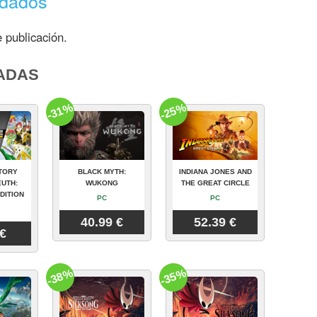
ndados
 publicación.
ADAS
-31%
-25%
TORY
BLACK MYTH:
INDIANA JONES AND
UTH:
WUKONG
THE GREAT CIRCLE
DITION
PC
PC
40.99 €
52.39 €
 €
-38%
-35%