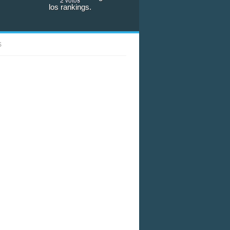
los rankings.
S