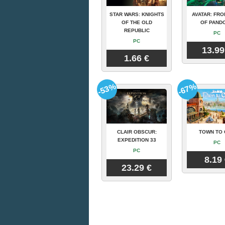
STAR WARS: KNIGHTS
AVATAR: FRO
OF THE OLD
OF PAND
REPUBLIC
PC
PC
13.99
1.66 €
-53%
-67%
CLAIR OBSCUR:
TOWN TO 
EXPEDITION 33
PC
PC
8.19
23.29 €