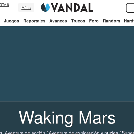
GTA 6
Más ↓
Juegos
Reportajes
Avances
Trucos
Foro
Random
Hard
Waking Mars
s:
Aventura de acción
/
Aventura de exploración y puzles
/
Super