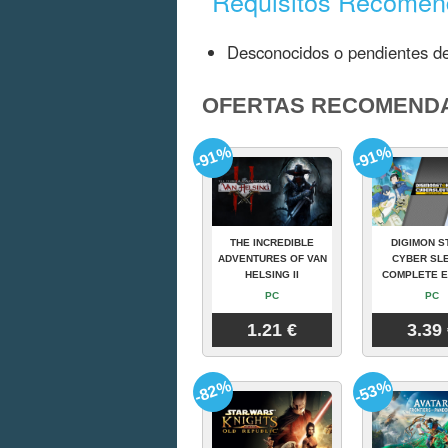
Requisitos Recome
Desconocidos o pendientes de
OFERTAS RECOMEND
-91%
-91%
THE INCREDIBLE
DIGIMON S
ADVENTURES OF VAN
CYBER SLE
HELSING II
COMPLETE E
PC
PC
1.21 €
3.39
-82%
-53%