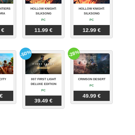
NTIERS
HOLLOW KNIGHT:
HOLLOW KNIGHT:
ORA
SILKSONG
SILKSONG
PC
PC
 €
11.99 €
12.99 €
-50%
-28%
CITY
007 FIRST LIGHT
CRIMSON DESERT
DELUXE EDITION
PC
PC
 €
49.99 €
39.49 €