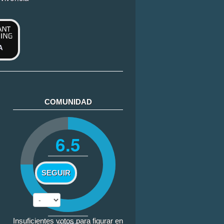
A
COMUNIDAD
6.5
SEGUIR
Insuficientes votos para figurar en
2
votos