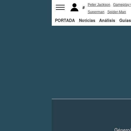
Peter Jackson
Gameplay 
Superman
Spider-Man
PORTADA
Noticias
Análisis
Guías
Género/