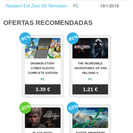
Resident Evil Zero HD Remaster
PC
19/1/2016
OFERTAS RECOMENDADAS
-91%
-91%
DIGIMON STORY
THE INCREDIBLE
CYBER SLEUTH:
ADVENTURES OF VAN
COMPLETE EDITION
HELSING II
PC
PC
3.39 €
1.21 €
-31%
-53%
BLACK MYTH:
AVATAR: FRONTIERS