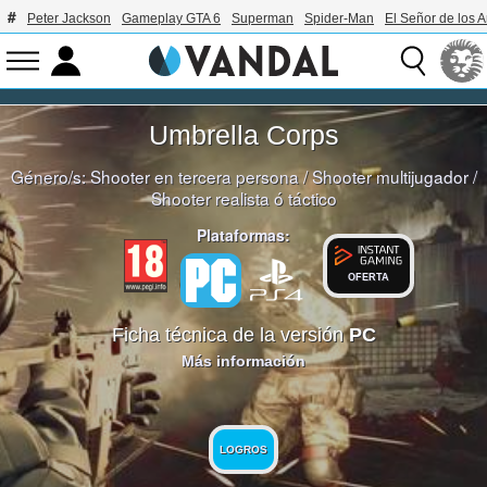
Peter Jackson
Gameplay GTA 6
Superman
Spider-Man
El Señor de los A
Umbrella Corps
Género/s:
Shooter en tercera persona
/
Shooter multijugador
/
Shooter realista ó táctico
Plataformas:
OFERTA
Ficha técnica de la versión
PC
Más información
LOGROS