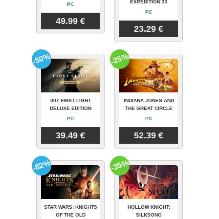
EXPEDITION 33
PC
PC
49.99 €
23.29 €
-50%
-25%
007 FIRST LIGHT
INDIANA JONES AND
DELUXE EDITION
THE GREAT CIRCLE
PC
PC
39.49 €
52.39 €
-82%
-35%
STAR WARS: KNIGHTS
HOLLOW KNIGHT:
OF THE OLD
SILKSONG