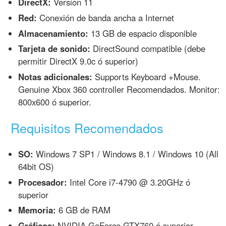
DirectX:
Versión 11
Red:
Conexión de banda ancha a Internet
Almacenamiento:
13 GB de espacio disponible
Tarjeta de sonido:
DirectSound compatible (debe
permitir DirectX 9.0c ó superior)
Notas adicionales:
Supports Keyboard +Mouse.
Genuine Xbox 360 controller Recomendados. Monitor:
800x600 ó superior.
Requisitos Recomendados
SO:
Windows 7 SP1 / Windows 8.1 / Windows 10 (All
64bit OS)
Procesador:
Intel Core i7-4790 @ 3.20GHz ó
superior
Memoria:
6 GB de RAM
Gráficos:
NVIDIA GeForce GTX760 ó superior