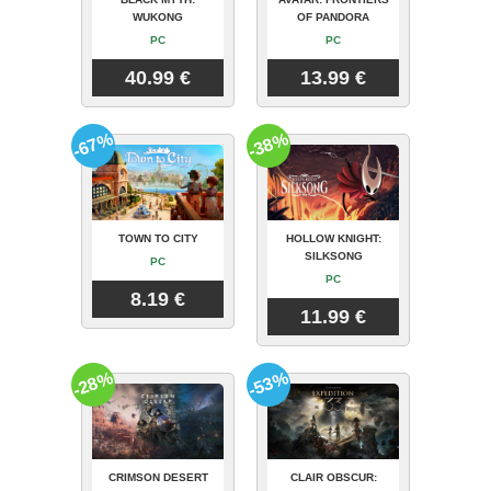
WUKONG
OF PANDORA
PC
PC
40.99 €
13.99 €
-67%
-38%
TOWN TO CITY
HOLLOW KNIGHT:
SILKSONG
PC
PC
8.19 €
11.99 €
-28%
-53%
CRIMSON DESERT
CLAIR OBSCUR: