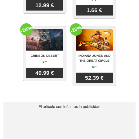
12.99 €
1.66 €
-28%
-25%
CRIMSON DESERT
INDIANA JONES AND
THE GREAT CIRCLE
PC
PC
49.99 €
52.39 €