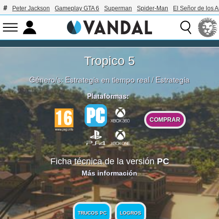
Peter Jackson
Gameplay GTA 6
Superman
Spider-Man
El Señor de los A
Tropico 5
Género/s:
Estrategia en tiempo real
/
Estrategia
Plataformas:
COMPRAR
Ficha técnica de la versión
PC
Más información
TRUCOS PC
LOGROS