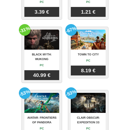
PC
PC
3.39 €
1.21 €
-31%
-67%
BLACK MYTH:
TOWN TO CITY
WUKONG
PC
PC
8.19 €
40.99 €
-53%
-53%
AVATAR: FRONTIERS
CLAIR OBSCUR:
OF PANDORA
EXPEDITION 33
PC
PC