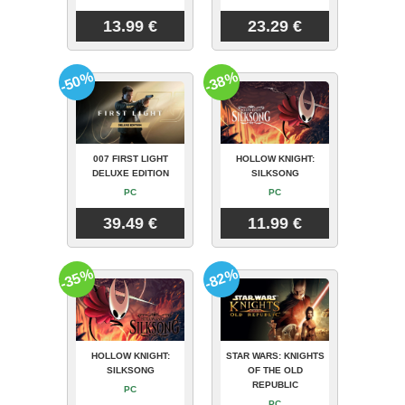
13.99 €
23.29 €
-50%
-38%
007 FIRST LIGHT
HOLLOW KNIGHT:
DELUXE EDITION
SILKSONG
PC
PC
39.49 €
11.99 €
-35%
-82%
HOLLOW KNIGHT:
STAR WARS: KNIGHTS
SILKSONG
OF THE OLD
REPUBLIC
PC
PC