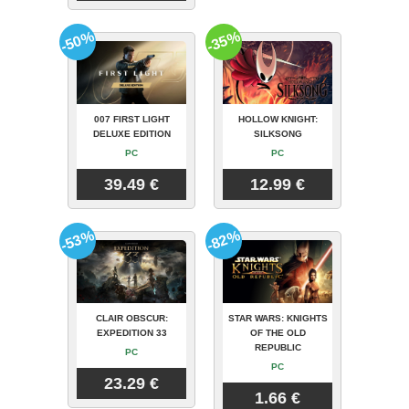
-50%
-35%
007 FIRST LIGHT
HOLLOW KNIGHT:
DELUXE EDITION
SILKSONG
PC
PC
39.49 €
12.99 €
-53%
-82%
CLAIR OBSCUR:
STAR WARS: KNIGHTS
EXPEDITION 33
OF THE OLD
REPUBLIC
PC
PC
23.29 €
1.66 €