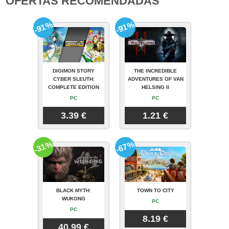
OFERTAS RECOMENDADAS
-91%
-91%
DIGIMON STORY
THE INCREDIBLE
CYBER SLEUTH:
ADVENTURES OF VAN
COMPLETE EDITION
HELSING II
PC
PC
3.39 €
1.21 €
-31%
-67%
BLACK MYTH:
TOWN TO CITY
WUKONG
PC
PC
8.19 €
40.99 €