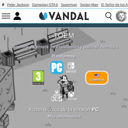
Peter Jackson
Gameplay GTA 6
Superman
Spider-Man
El Señor de los A
TOEM
Género/s:
Aventura de exploración y puzles
/
Aventura
Plataformas:
COMPRAR
Ficha técnica de la versión
PC
Más información