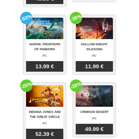
-53%
-38%
AVATAR: FRONTIERS
HOLLOW KNIGHT:
OF PANDORA
SILKSONG
PC
PC
13.99 €
11.99 €
-25%
-28%
INDIANA JONES AND
CRIMSON DESERT
THE GREAT CIRCLE
PC
PC
49.99 €
52.39 €