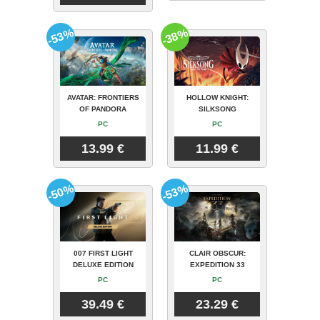
-53%
-38%
AVATAR: FRONTIERS
HOLLOW KNIGHT:
OF PANDORA
SILKSONG
PC
PC
13.99 €
11.99 €
-50%
-53%
007 FIRST LIGHT
CLAIR OBSCUR:
DELUXE EDITION
EXPEDITION 33
PC
PC
39.49 €
23.29 €