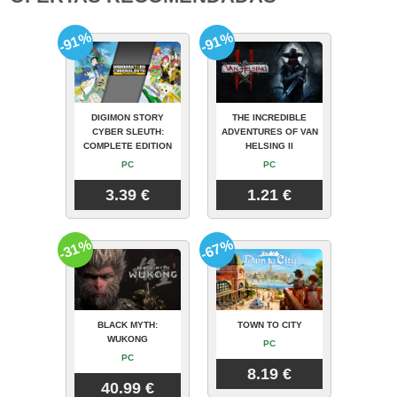
-91%
-91%
DIGIMON STORY
THE INCREDIBLE
CYBER SLEUTH:
ADVENTURES OF VAN
COMPLETE EDITION
HELSING II
PC
PC
3.39 €
1.21 €
-31%
-67%
BLACK MYTH:
TOWN TO CITY
WUKONG
PC
PC
8.19 €
40.99 €