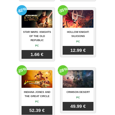
-82%
-35%
STAR WARS: KNIGHTS
HOLLOW KNIGHT:
OF THE OLD
SILKSONG
REPUBLIC
PC
PC
12.99 €
1.66 €
-25%
-28%
INDIANA JONES AND
CRIMSON DESERT
THE GREAT CIRCLE
PC
PC
49.99 €
52.39 €