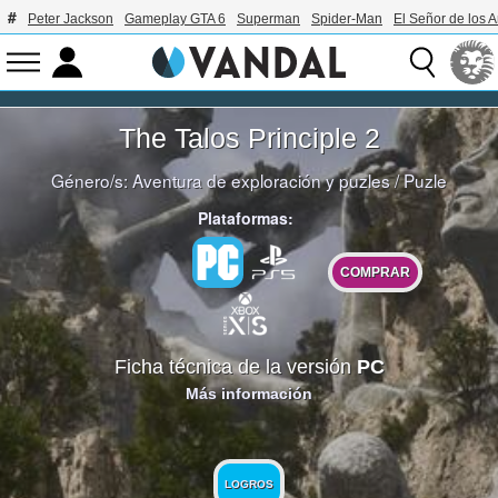
Peter Jackson
Gameplay GTA 6
Superman
Spider-Man
El Señor de los A
The Talos Principle 2
Género/s:
Aventura de exploración y puzles
/
Puzle
Plataformas:
COMPRAR
Ficha técnica de la versión
PC
Más información
LOGROS