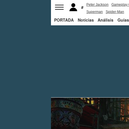
Peter Jackson
Gameplay 
Superman
Spider-Man
PORTADA
Noticias
Análisis
Guías