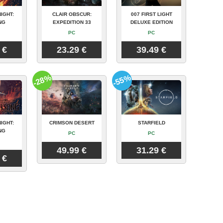
IGHT:
CLAIR OBSCUR:
007 FIRST LIGHT
NG
EXPEDITION 33
DELUXE EDITION
PC
PC
 €
23.29 €
39.49 €
-28%
-55%
IGHT:
CRIMSON DESERT
STARFIELD
NG
PC
PC
49.99 €
31.29 €
 €