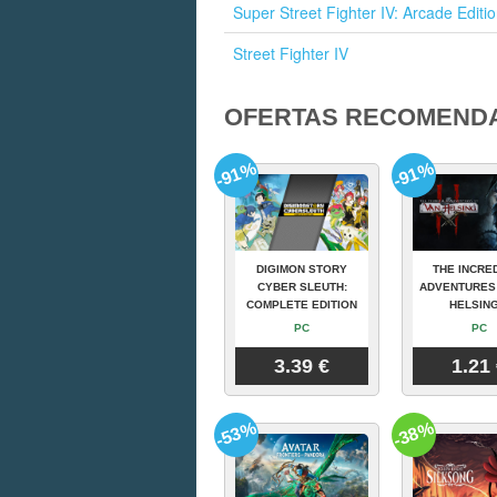
Super Street Fighter IV: Arcade Editi
Street Fighter IV
OFERTAS RECOMEND
-91%
-91%
DIGIMON STORY
THE INCRE
CYBER SLEUTH:
ADVENTURES
COMPLETE EDITION
HELSING
PC
PC
3.39 €
1.21
-53%
-38%