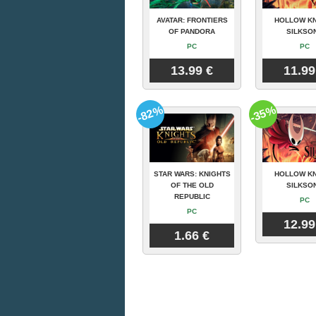
AVATAR: FRONTIERS
HOLLOW KN
OF PANDORA
SILKSO
PC
PC
13.99 €
11.99
-82%
-35%
STAR WARS: KNIGHTS
HOLLOW KN
OF THE OLD
SILKSO
REPUBLIC
PC
PC
12.99
1.66 €