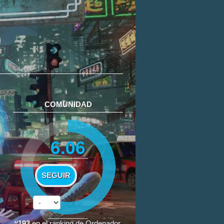
COMUNIDAD
6.06
SEGUIR
#193
en el
ranking de Ordenador
.