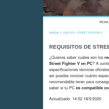
FICHA
VANDAL
JUEGOS
STREET FIGHTER V
REQUISITOS DE STRE
¿Quieres saber cuáles son los
re
Street Fighter V en PC
? A conti
especificaciones técnicas oficial
así puedas conocer cuánto espac
recomendable tener para consegui
saber si tu PC
es compatible co
Actualizado:
14:52 18/5/2020