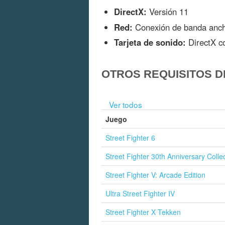
DirectX:
Versión 11
Red:
Conexión de banda ancha
Tarjeta de sonido:
DirectX c
OTROS REQUISITOS D
Ver todos
Juego
Street Fighter 6
Street Fighter 30th Anniversary Colle
Street Fighter V: Arcade Edition
Ultra Street Fighter IV
Street Fighter X Tekken