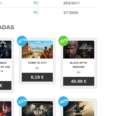
on
PC
25/6/2011
PC
3/7/2009
ADAS
-67%
-31%
DIBLE
TOWN TO CITY
BLACK MYTH:
 OF VAN
WUKONG
PC
 II
PC
8.19 €
40.99 €
 €
-53%
-50%