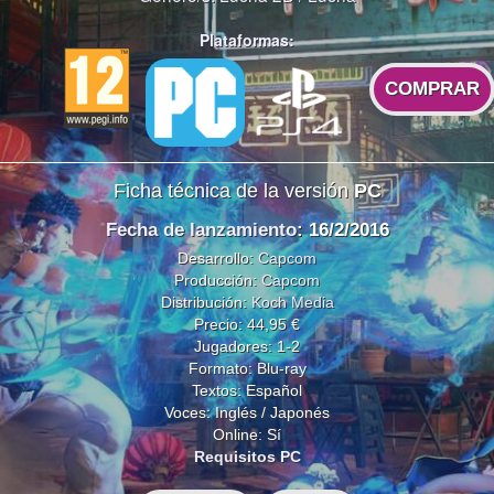
Plataformas:
COMPRAR
Ficha técnica de la versión
PC
Fecha de lanzamiento
: 16/2/2016
Desarrollo:
Capcom
Producción:
Capcom
Distribución:
Koch Media
Precio: 44,95 €
Jugadores: 1-2
Formato: Blu-ray
Textos: Español
Voces: Inglés / Japonés
Online: Sí
Requisitos PC