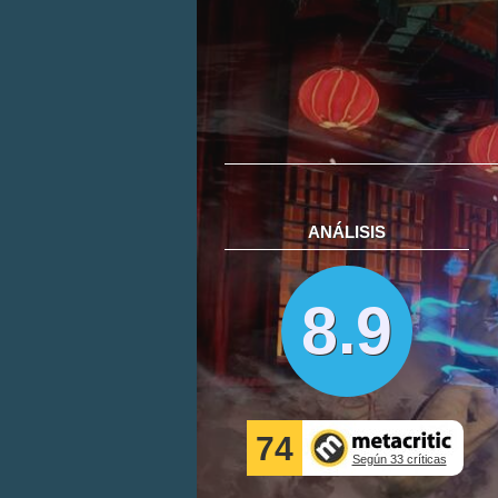
ANÁLISIS
8.9
74
Según 33 críticas