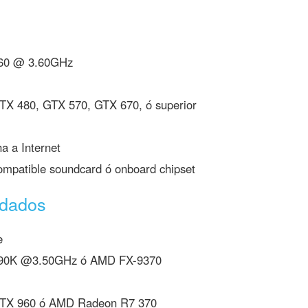
160 @ 3.60GHz
X 480, GTX 570, GTX 670, ó superior
 a Internet
ompatible soundcard ó onboard chipset
ndados
e
4690K @3.50GHz ó AMD FX-9370
TX 960 ó AMD Radeon R7 370