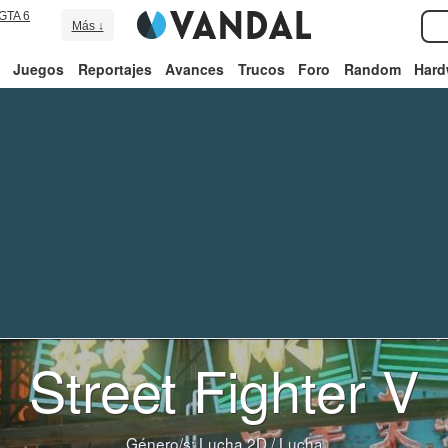
GTA 6
Más ↓
Juegos
Reportajes
Avances
Trucos
Foro
Random
Hard
Street Fighter V
Género/s:
Lucha 2D
/
Lucha