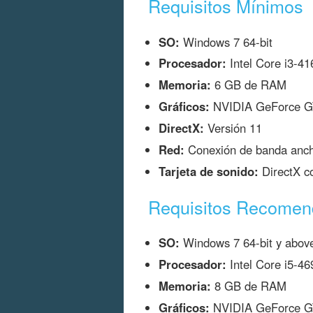
Requisitos Mínimos
SO:
Windows 7 64-bit
Procesador:
Intel Core i3-4
Memoria:
6 GB de RAM
Gráficos:
NVIDIA GeForce GT
DirectX:
Versión 11
Red:
Conexión de banda ancha
Tarjeta de sonido:
DirectX c
Requisitos Recome
SO:
Windows 7 64-bit y abov
Procesador:
Intel Core i5-
Memoria:
8 GB de RAM
Gráficos:
NVIDIA GeForce G