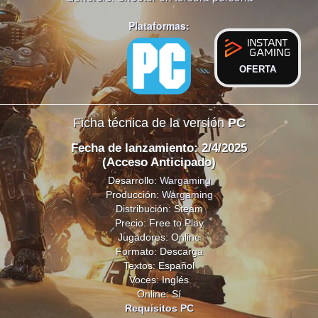
Plataformas:
OFERTA
Ficha técnica de la versión
PC
Fecha de lanzamiento: 2/4/2025
(Acceso Anticipado)
Desarrollo:
Wargaming
Producción:
Wargaming
Distribución: Steam
Precio: Free to Play
Jugadores: Online
Formato: Descarga
Textos: Español
Voces: Inglés
Online: Sí
Requisitos PC