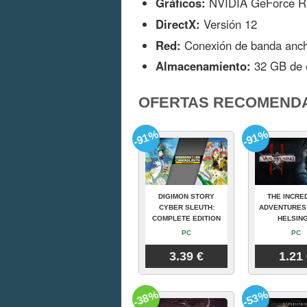
Gráficos:
NVIDIA GeForce R
DirectX:
Versión 12
Red:
Conexión de banda ancha
Almacenamiento:
32 GB de e
OFERTAS RECOMEND
-91%
-91%
DIGIMON STORY
THE INCRE
CYBER SLEUTH:
ADVENTURES
COMPLETE EDITION
HELSING
PC
PC
3.39 €
1.21
-38%
-53%