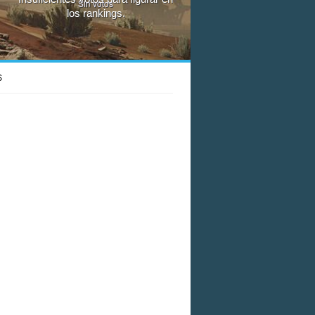
Sin votos
los rankings.
S