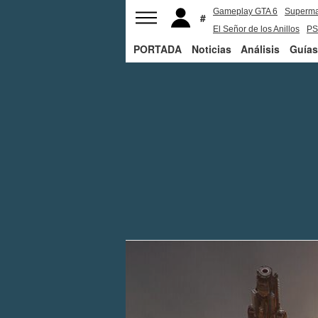
Gameplay GTA 6
Superm
El Señor de los Anillos
PS
PORTADA
Noticias
Análisis
Guías