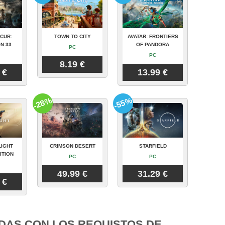
CUR:
TOWN TO CITY
AVATAR: FRONTIERS
N 33
OF PANDORA
PC
PC
8.19 €
 €
13.99 €
-28%
-55%
LIGHT
CRIMSON DESERT
STARFIELD
ITION
PC
PC
49.99 €
31.29 €
 €
DAS CON LOS REQUISTOS DE