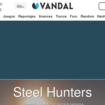
an
Más ↓
5
Juegos
Reportajes
Avances
Trucos
Foro
Random
Hard
Steel Hunters
Género/s:
Shooter en tercera persona