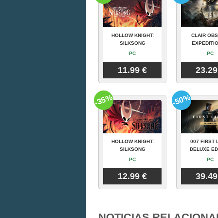
HOLLOW KNIGHT:
CLAIR OBS
SILKSONG
EXPEDITIO
PC
PC
11.99 €
23.29
-35%
-50%
HOLLOW KNIGHT:
007 FIRST 
SILKSONG
DELUXE ED
PC
PC
12.99 €
39.49
NOTICIAS RELACIONA