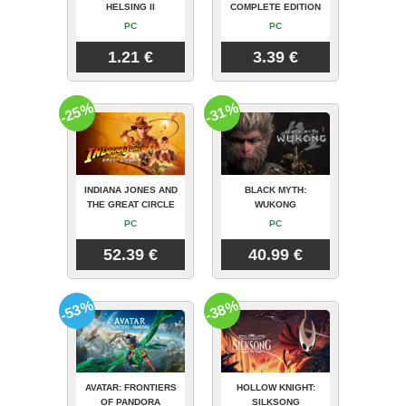
HELSING II
COMPLETE EDITION
PC
PC
1.21 €
3.39 €
-25%
-31%
INDIANA JONES AND
BLACK MYTH:
THE GREAT CIRCLE
WUKONG
PC
PC
52.39 €
40.99 €
-53%
-38%
AVATAR: FRONTIERS
HOLLOW KNIGHT:
OF PANDORA
SILKSONG