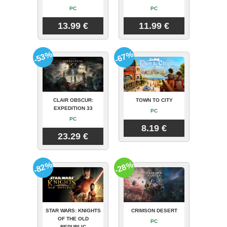
PC
PC
13.99 €
11.99 €
-53%
-67%
CLAIR OBSCUR:
TOWN TO CITY
EXPEDITION 33
PC
PC
8.19 €
23.29 €
-82%
-28%
STAR WARS: KNIGHTS
CRIMSON DESERT
OF THE OLD
PC
REPUBLIC