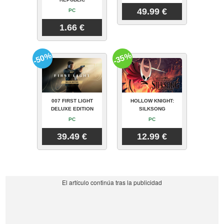
49.99 €
PC
1.66 €
-50%
-35%
007 FIRST LIGHT
HOLLOW KNIGHT:
DELUXE EDITION
SILKSONG
PC
PC
39.49 €
12.99 €