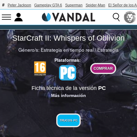
Peter Jackson
Gameplay GTA 6
Superman
Spider-Man
El Señor de los A
StarCraft II: Whispers of Oblivion
Género/s:
Estrategia en tiempo real
/
Estrategia
Plataformas:
COMPRAR
Ficha técnica de la versión
PC
Más información
TRUCOS PC