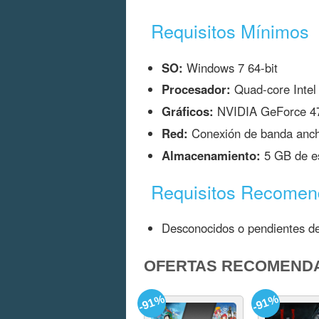
Requisitos Mínimos
SO:
Windows 7 64-bit
Procesador:
Quad-core Intel
Gráficos:
NVIDIA GeForce 4
Red:
Conexión de banda ancha
Almacenamiento:
5 GB de es
Requisitos Recome
Desconocidos o pendientes de
OFERTAS RECOMEND
-91%
-91%