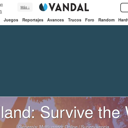
an
Más ↓
5
Juegos
Reportajes
Avances
Trucos
Foro
Random
Hard
land: Survive the 
Género/s:
Multijugador Online
/
Supervivencia