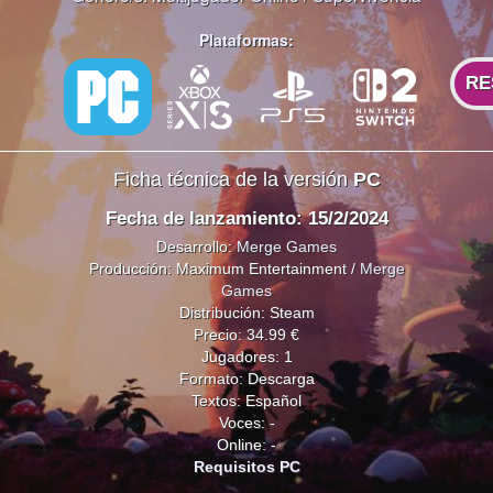
Plataformas:
RE
Ficha técnica de la versión
PC
Fecha de lanzamiento: 15/2/2024
Desarrollo:
Merge Games
Producción: Maximum Entertainment /
Merge
Games
Distribución: Steam
Precio: 34.99 €
Jugadores: 1
Formato: Descarga
Textos: Español
Voces: -
Online: -
Requisitos PC