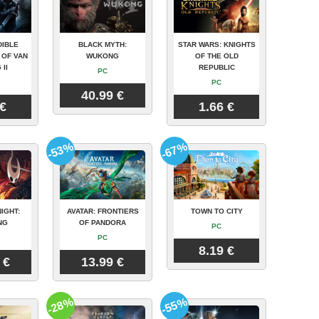
DIBLE
BLACK MYTH:
STAR WARS: KNIGHTS
 OF VAN
WUKONG
OF THE OLD
 II
REPUBLIC
PC
PC
40.99 €
 €
1.66 €
-53%
-67%
IGHT:
AVATAR: FRONTIERS
TOWN TO CITY
NG
OF PANDORA
PC
PC
8.19 €
 €
13.99 €
-28%
-55%