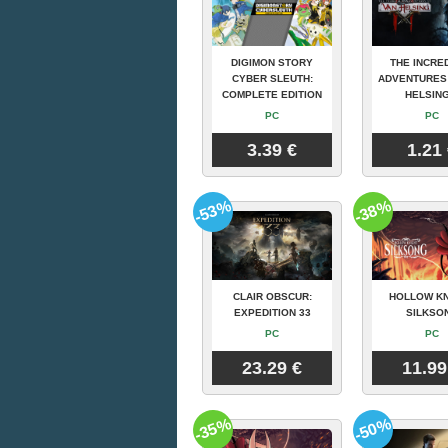
DIGIMON STORY
THE INCRE
CYBER SLEUTH:
ADVENTURES
COMPLETE EDITION
HELSING
PC
PC
3.39 €
1.21
-53%
-38%
CLAIR OBSCUR:
HOLLOW KN
EXPEDITION 33
SILKSO
PC
PC
23.29 €
11.99
-35%
-50%