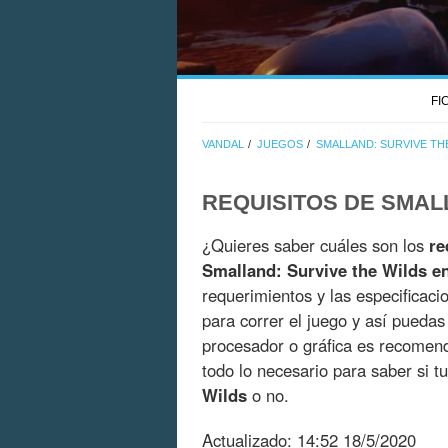
FI
VANDAL
JUEGOS
SMALLAND: SURVIVE TH
REQUISITOS DE SMAL
¿Quieres saber cuáles son los
re
Smalland: Survive the Wilds e
requerimientos y las especificaci
para correr el juego y así pueda
procesador o gráfica es recomend
todo lo necesario para saber si 
Wilds
o no.
Actualizado:
14:52 18/5/2020