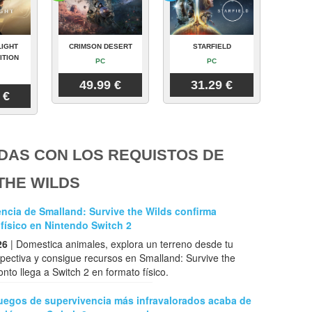
LIGHT
CRIMSON DESERT
STARFIELD
ITION
PC
PC
49.99 €
31.29 €
 €
DAS CON LOS REQUISTOS DE
THE WILDS
ncia de Smalland: Survive the Wilds confirma
físico en Nintendo Switch 2
26
| Domestica animales, explora un terreno desde tu
pectiva y consigue recursos en Smalland: Survive the
onto llega a Switch 2 en formato físico.
juegos de supervivencia más infravalorados acaba de