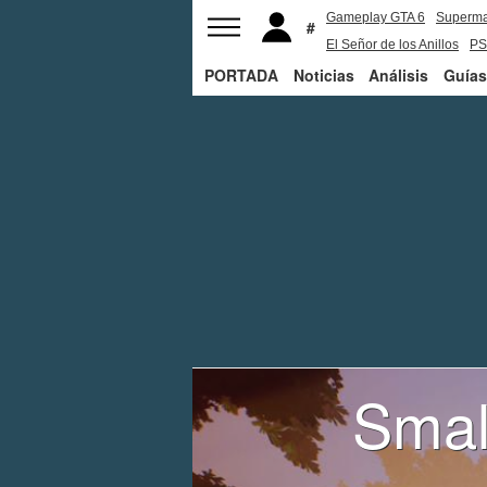
Gameplay GTA 6
Superm
El Señor de los Anillos
PS
PORTADA
Noticias
Análisis
Guías
Smal