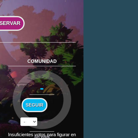
SERVAR
COMUNIDAD
-
SEGUIR
Insuficientes votos para figurar en
Sin votos