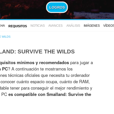
LOGROS
CHA
NOTICIAS
AVANCES
ANÁLISIS
IMÁGENES
VÍDEO
REQUISITOS
E WILDS
LAND: SURVIVE THE WILDS
quisitos mínimos y recomendados
para jugar a
n PC
? A continuación te mostramos los
ones técnicas oficiales que necesita tu ordenador
s conocer cuánto espacio ocupa, cuánto de RAM,
able tener para conseguir el mejor rendimiento y
tu PC
es compatible con Smalland: Survive the