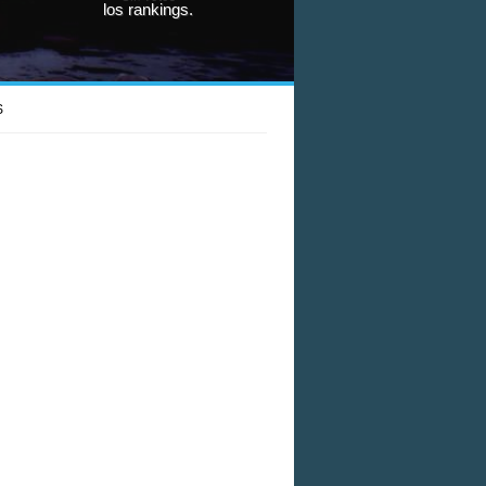
los rankings.
S