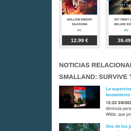
HOLLOW KNIGHT:
007 FIRST 
SILKSONG
DELUXE ED
PC
PC
12.99 €
39.49
NOTICIAS RELACIONA
SMALLAND: SURVIVE 
La supervive
lanzamiento 
12:23 3/8/20
diminuta pers
Wilds, que pr
Uno de los 