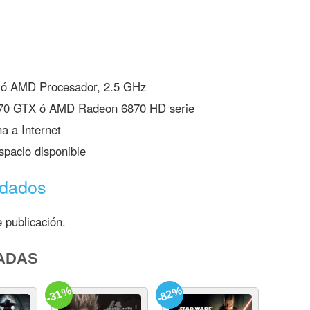
 ó AMD Procesador, 2.5 GHz
70 GTX ó AMD Radeon 6870 HD serie
 a Internet
pacio disponible
ndados
 publicación.
ADAS
-31%
-82%