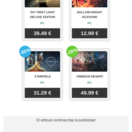
007 FIRST LIGHT
HOLLOW KNIGHT:
DELUXE EDITION
SILKSONG
PC
PC
39.49 €
12.99 €
-55%
-28%
STARFIELD
CRIMSON DESERT
PC
PC
31.29 €
49.99 €