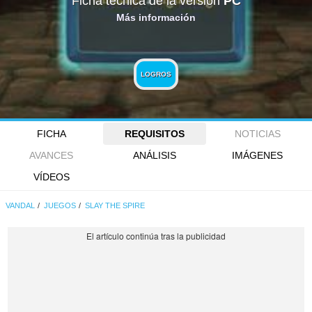
Ficha técnica de la versión
PC
Más información
LOGROS
FICHA
REQUISITOS
NOTICIAS
AVANCES
ANÁLISIS
IMÁGENES
VÍDEOS
VANDAL
JUEGOS
SLAY THE SPIRE