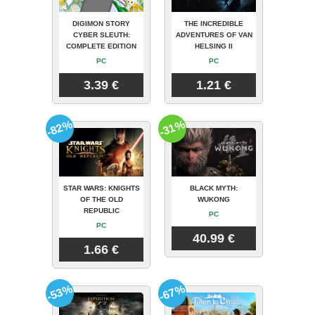
DIGIMON STORY
THE INCREDIBLE
CYBER SLEUTH:
ADVENTURES OF VAN
COMPLETE EDITION
HELSING II
PC
PC
3.39 €
1.21 €
-82%
-31%
STAR WARS: KNIGHTS
BLACK MYTH:
OF THE OLD
WUKONG
REPUBLIC
PC
PC
40.99 €
1.66 €
-53%
-67%