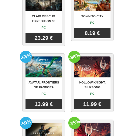
CLAIR OBSCUR:
TOWN TO CITY
EXPEDITION 33
PC
PC
8.19 €
23.29 €
-53%
-38%
AVATAR: FRONTIERS
HOLLOW KNIGHT:
OF PANDORA
SILKSONG
PC
PC
13.99 €
11.99 €
-50%
-35%