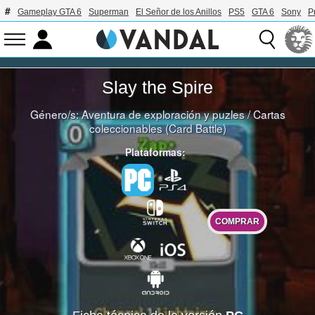
Gameplay GTA 6
Superman
El Señor de los Anillos
PS5
GTA 6
Sony
P
Slay the Spire
Género/s:
Aventura de exploración y puzles
/
Cartas
coleccionables (Card Battle)
Plataformas:
COMPRAR