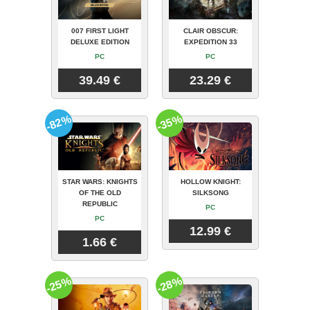
007 FIRST LIGHT
CLAIR OBSCUR:
DELUXE EDITION
EXPEDITION 33
PC
PC
39.49 €
23.29 €
-82%
-35%
STAR WARS: KNIGHTS
HOLLOW KNIGHT:
OF THE OLD
SILKSONG
REPUBLIC
PC
PC
12.99 €
1.66 €
-25%
-28%