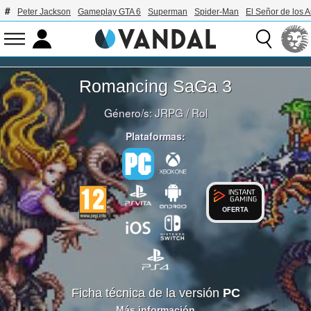
Peter Jackson
Gameplay GTA 6
Superman
Spider-Man
El Señor de los A
Romancing SaGa 3
Género/s:
JRPG
/
Rol
Plataformas:
OFERTA
Ficha técnica de la versión
PC
Más información