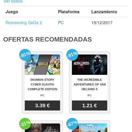
Ver todos
Juego
Plataforma
Lanzamiento
Romancing SaGa 2
PC
15/12/2017
OFERTAS RECOMENDADAS
-91%
-91%
DIGIMON STORY
THE INCREDIBLE
CYBER SLEUTH:
ADVENTURES OF VAN
COMPLETE EDITION
HELSING II
PC
PC
3.39 €
1.21 €
-31%
-67%