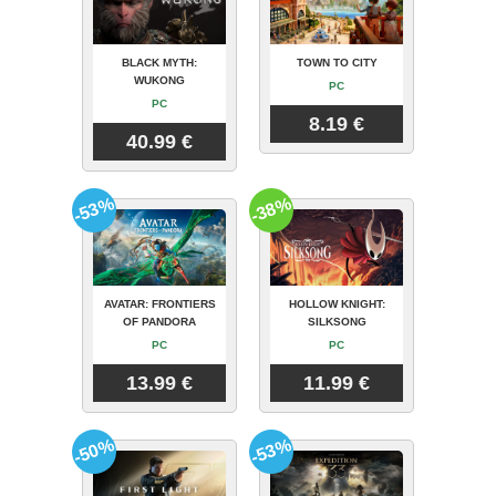
BLACK MYTH:
TOWN TO CITY
WUKONG
PC
PC
8.19 €
40.99 €
-53%
-38%
AVATAR: FRONTIERS
HOLLOW KNIGHT:
OF PANDORA
SILKSONG
PC
PC
13.99 €
11.99 €
-50%
-53%