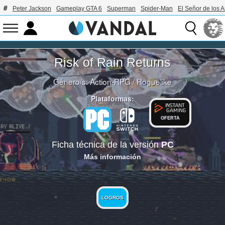
Peter Jackson
Gameplay GTA 6
Superman
Spider-Man
El Señor de los A
Risk of Rain Returns
Género/s:
Action-RPG
/
Roguelike
Plataformas:
OFERTA
Ficha técnica de la versión
PC
Más información
LOGROS