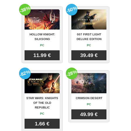
-38%
-50%
HOLLOW KNIGHT:
007 FIRST LIGHT
SILKSONG
DELUXE EDITION
PC
PC
11.99 €
39.49 €
-82%
-28%
STAR WARS: KNIGHTS
CRIMSON DESERT
OF THE OLD
PC
REPUBLIC
49.99 €
PC
1.66 €