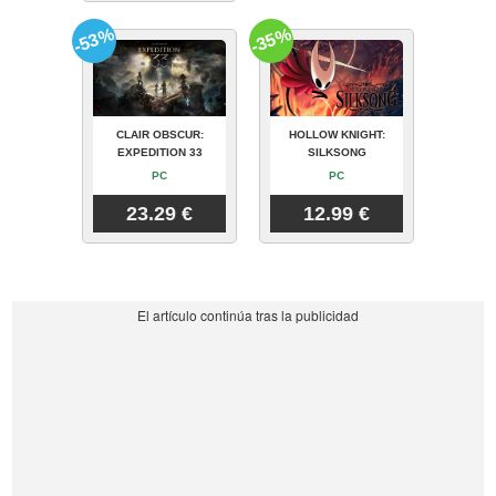
-53%
-35%
CLAIR OBSCUR:
HOLLOW KNIGHT:
EXPEDITION 33
SILKSONG
PC
PC
23.29 €
12.99 €