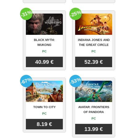
-31%
-25%
BLACK MYTH:
INDIANA JONES AND
WUKONG
THE GREAT CIRCLE
PC
PC
40.99 €
52.39 €
-67%
-53%
TOWN TO CITY
AVATAR: FRONTIERS
OF PANDORA
PC
PC
8.19 €
13.99 €