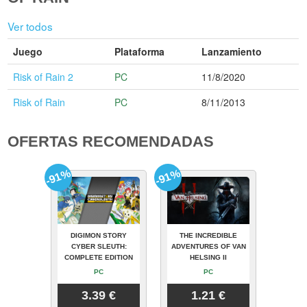
Ver todos
Juego
Plataforma
Lanzamiento
Risk of Rain 2
PC
11/8/2020
Risk of Rain
PC
8/11/2013
OFERTAS RECOMENDADAS
-91%
-91%
DIGIMON STORY
THE INCREDIBLE
CYBER SLEUTH:
ADVENTURES OF VAN
COMPLETE EDITION
HELSING II
PC
PC
3.39 €
1.21 €