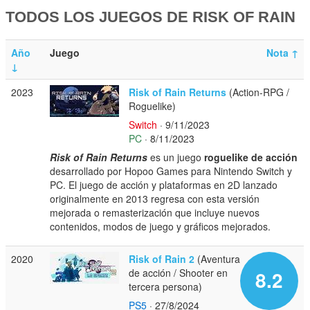
TODOS LOS JUEGOS DE RISK OF RAIN
Año
Juego
Nota
↑
↓
2023
Risk of Rain Returns
(Action-RPG /
Roguelike)
Switch
· 9/11/2023
PC
· 8/11/2023
Risk of Rain Returns
es un juego
roguelike de acción
desarrollado por Hopoo Games para Nintendo Switch y
PC. El juego de acción y plataformas en 2D lanzado
originalmente en 2013 regresa con esta versión
mejorada o remasterización que incluye nuevos
contenidos, modos de juego y gráficos mejorados.
2020
Risk of Rain 2
(Aventura
de acción / Shooter en
8.2
tercera persona)
PS5
· 27/8/2024