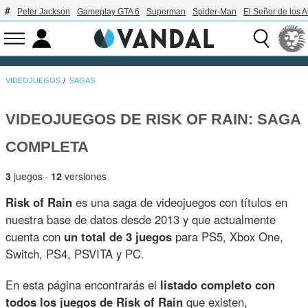
Peter Jackson
Gameplay GTA 6
Superman
Spider-Man
El Señor de los A
VIDEOJUEGOS
SAGAS
VIDEOJUEGOS DE RISK OF RAIN: SAGA
COMPLETA
3
juegos ·
12
versiones
Risk of Rain
es una saga de videojuegos con títulos en
nuestra base de datos desde 2013 y que actualmente
cuenta con
un total de 3 juegos
para PS5, Xbox One,
Switch, PS4, PSVITA y PC.
En esta página encontrarás el
listado completo con
todos los juegos de Risk of Rain
que existen,