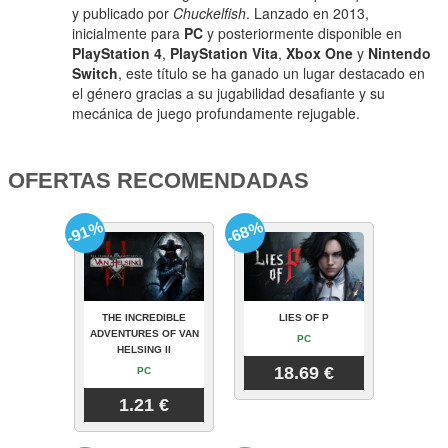
y publicado por
Chuckelfish
. Lanzado en 2013,
inicialmente para
PC
y posteriormente disponible en
PlayStation 4
,
PlayStation Vita
,
Xbox One
y
Nintendo
Switch
, este título se ha ganado un lugar destacado en
el género gracias a su jugabilidad desafiante y su
mecánica de juego profundamente rejugable.
OFERTAS RECOMENDADAS
-91%
-68%
THE INCREDIBLE
LIES OF P
ADVENTURES OF VAN
PC
HELSING II
18.69 €
PC
1.21 €