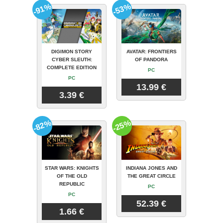
-91%
-53%
DIGIMON STORY
AVATAR: FRONTIERS
CYBER SLEUTH:
OF PANDORA
COMPLETE EDITION
PC
PC
13.99 €
3.39 €
-82%
-25%
STAR WARS: KNIGHTS
INDIANA JONES AND
OF THE OLD
THE GREAT CIRCLE
REPUBLIC
PC
PC
52.39 €
1.66 €