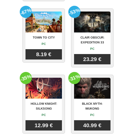
-67%
-53%
TOWN TO CITY
CLAIR OBSCUR:
EXPEDITION 33
PC
PC
8.19 €
23.29 €
-35%
-31%
HOLLOW KNIGHT:
BLACK MYTH:
SILKSONG
WUKONG
PC
PC
12.99 €
40.99 €