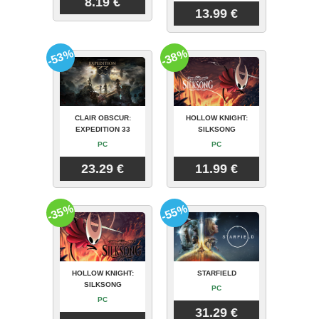
8.19 €
13.99 €
-53%
-38%
CLAIR OBSCUR:
HOLLOW KNIGHT:
EXPEDITION 33
SILKSONG
PC
PC
23.29 €
11.99 €
-35%
-55%
HOLLOW KNIGHT:
STARFIELD
SILKSONG
PC
PC
31.29 €