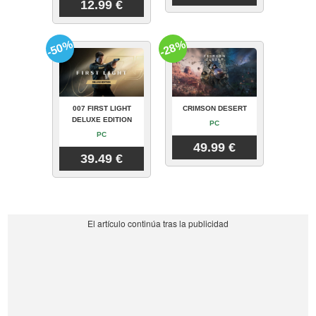
12.99 €
-50%
-28%
007 FIRST LIGHT
CRIMSON DESERT
DELUXE EDITION
PC
PC
49.99 €
39.49 €