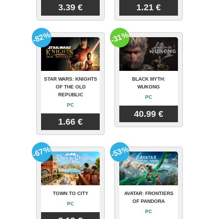
3.39 €
1.21 €
-82%
-31%
STAR WARS: KNIGHTS
BLACK MYTH:
OF THE OLD
WUKONG
REPUBLIC
PC
PC
40.99 €
1.66 €
-67%
-53%
TOWN TO CITY
AVATAR: FRONTIERS
OF PANDORA
PC
PC