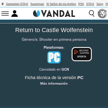
Gameplay GTA 6
Superman
El Señor de los Anillos
PS5
GTA 6
Sony
P
Return to Castle Wolfenstein
Género/s:
Shooter en primera persona
Plataformas:
OFERTA
Cancelado en
GCN
Ficha técnica de la versión
PC
Más información