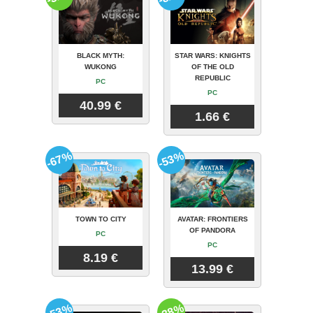
BLACK MYTH:
STAR WARS: KNIGHTS
WUKONG
OF THE OLD
REPUBLIC
PC
PC
40.99 €
1.66 €
-67%
-53%
TOWN TO CITY
AVATAR: FRONTIERS
OF PANDORA
PC
PC
8.19 €
13.99 €
-53%
-38%