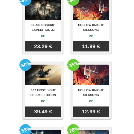
CLAIR OBSCUR:
HOLLOW KNIGHT:
EXPEDITION 33
SILKSONG
PC
PC
23.29 €
11.99 €
-50%
-35%
007 FIRST LIGHT
HOLLOW KNIGHT:
DELUXE EDITION
SILKSONG
PC
PC
39.49 €
12.99 €
-55%
-28%