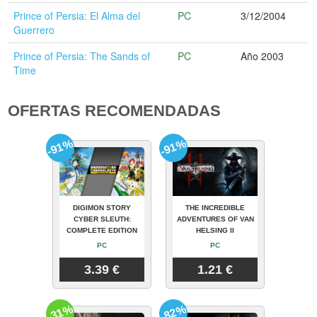
Prince of Persia: El Alma del
PC
3/12/2004
Guerrero
Prince of Persia: The Sands of
PC
Año 2003
Time
OFERTAS RECOMENDADAS
-91%
-91%
DIGIMON STORY
THE INCREDIBLE
CYBER SLEUTH:
ADVENTURES OF VAN
COMPLETE EDITION
HELSING II
PC
PC
3.39 €
1.21 €
-31%
-82%