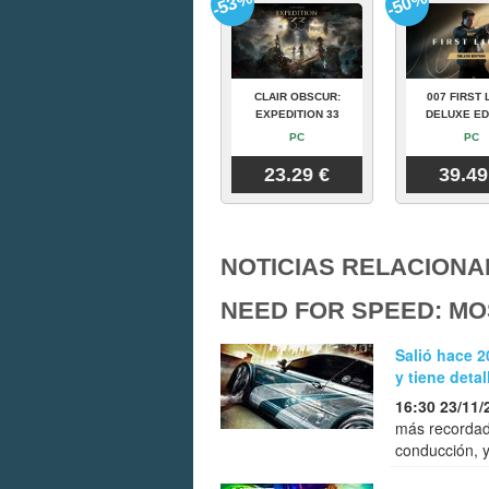
-53%
-50%
CLAIR OBSCUR:
007 FIRST 
EXPEDITION 33
DELUXE ED
PC
PC
23.29 €
39.49
NOTICIAS RELACIONA
NEED FOR SPEED: M
Salió hace 
y tiene deta
16:30 23/11/
más recordada
conducción, 