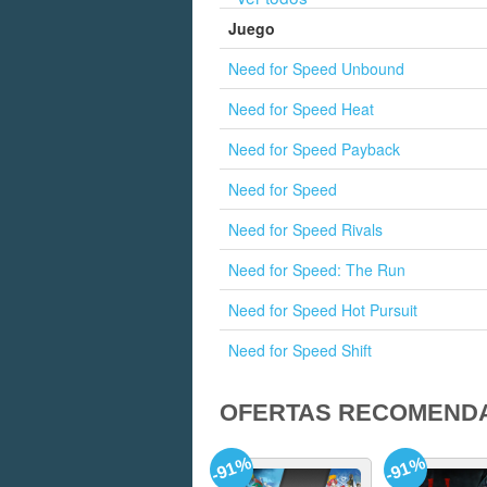
Juego
Need for Speed Unbound
Need for Speed Heat
Need for Speed Payback
Need for Speed
Need for Speed Rivals
Need for Speed: The Run
Need for Speed Hot Pursuit
Need for Speed Shift
OFERTAS RECOMEND
-91%
-91%