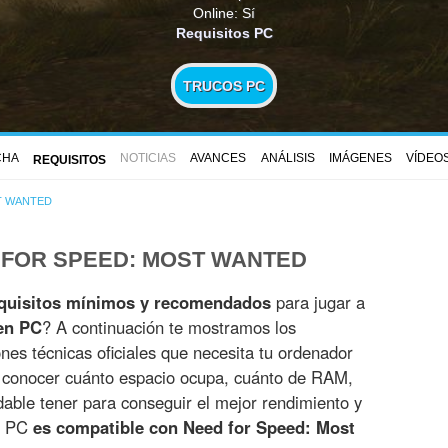
Online: Sí
Requisitos PC
TRUCOS PC
CHA
NOTICIAS
AVANCES
ANÁLISIS
IMÁGENES
VÍDEO
REQUISITOS
T WANTED
 FOR SPEED: MOST WANTED
quisitos mínimos y recomendados
para jugar a
en PC
? A continuación te mostramos los
ones técnicas oficiales que necesita tu ordenador
s conocer cuánto espacio ocupa, cuánto de RAM,
able tener para conseguir el mejor rendimiento y
tu PC
es compatible con Need for Speed: Most