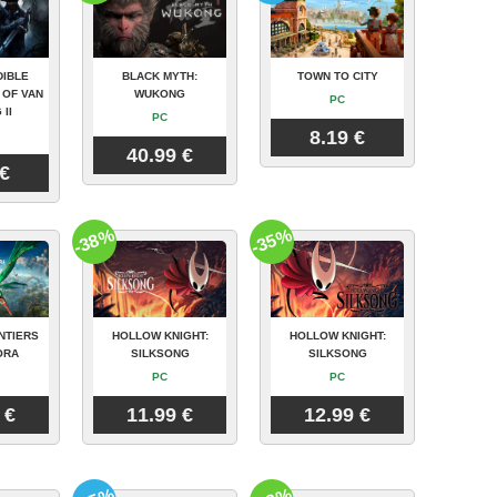
DIBLE
BLACK MYTH:
TOWN TO CITY
 OF VAN
WUKONG
PC
 II
PC
8.19 €
40.99 €
 €
-38%
-35%
NTIERS
HOLLOW KNIGHT:
HOLLOW KNIGHT:
ORA
SILKSONG
SILKSONG
PC
PC
 €
11.99 €
12.99 €