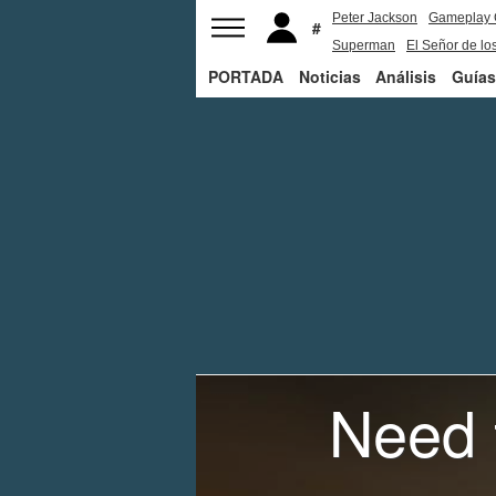
Peter Jackson
Gameplay 
Superman
El Señor de los
PORTADA
Noticias
Análisis
Guías
Need 