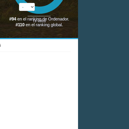
#94
en el
ranking de Ordenador
.
19
votos
#110
en el
ranking global
.
S