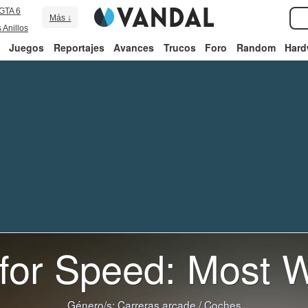
GTA 6
Más ↓
 Anillos
Juegos
Reportajes
Avances
Trucos
Foro
Random
Hard
for Speed: Most 
Género/s:
Carreras arcade
/
Coches