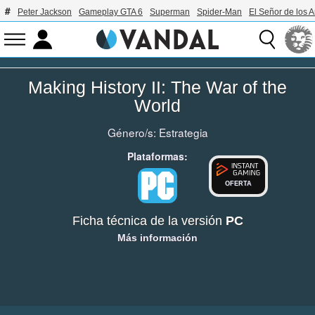
Peter Jackson
Gameplay GTA 6
Superman
Spider-Man
El Señor de los A
Making History II: The War of the
World
Género/s:
Estrategia
Plataformas:
OFERTA
Ficha técnica de la versión
PC
Más información