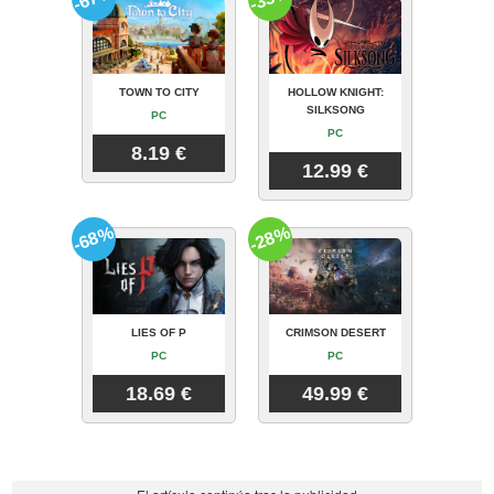
TOWN TO CITY
HOLLOW KNIGHT:
SILKSONG
PC
PC
8.19 €
12.99 €
-68%
-28%
LIES OF P
CRIMSON DESERT
PC
PC
18.69 €
49.99 €