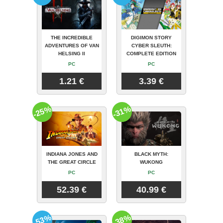
THE INCREDIBLE
DIGIMON STORY
ADVENTURES OF VAN
CYBER SLEUTH:
HELSING II
COMPLETE EDITION
PC
PC
1.21 €
3.39 €
-25%
-31%
INDIANA JONES AND
BLACK MYTH:
THE GREAT CIRCLE
WUKONG
PC
PC
52.39 €
40.99 €
-53%
-38%