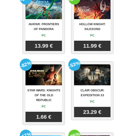
AVATAR: FRONTIERS
HOLLOW KNIGHT:
OF PANDORA
SILKSONG
PC
PC
13.99 €
11.99 €
-82%
-53%
STAR WARS: KNIGHTS
CLAIR OBSCUR:
OF THE OLD
EXPEDITION 33
REPUBLIC
PC
PC
23.29 €
1.66 €
-67%
-35%