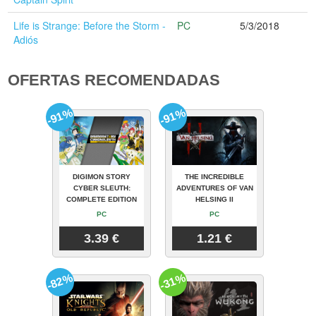
Life is Strange: Before the Storm -
PC
5/3/2018
Adiós
OFERTAS RECOMENDADAS
-91%
-91%
DIGIMON STORY
THE INCREDIBLE
CYBER SLEUTH:
ADVENTURES OF VAN
COMPLETE EDITION
HELSING II
PC
PC
3.39 €
1.21 €
-82%
-31%