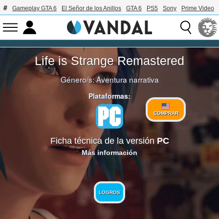
Gameplay GTA 6
El Señor de los Anillos
GTA 6
PS5
Sony
Prime Video
Life is Strange Remastered
Género/s:
Aventura narrativa
Plataformas:
COMPRAR
Ficha técnica de la versión
PC
Más información
LOGROS