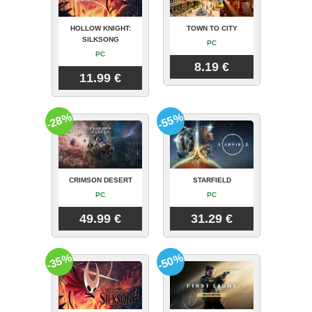
HOLLOW KNIGHT:
TOWN TO CITY
SILKSONG
PC
PC
8.19 €
11.99 €
-28%
-55%
CRIMSON DESERT
STARFIELD
PC
PC
49.99 €
31.29 €
-35%
-50%