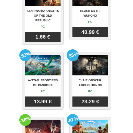
STAR WARS: KNIGHTS
BLACK MYTH:
OF THE OLD
WUKONG
REPUBLIC
PC
PC
40.99 €
1.66 €
-53%
-53%
AVATAR: FRONTIERS
CLAIR OBSCUR:
OF PANDORA
EXPEDITION 33
PC
PC
13.99 €
23.29 €
-38%
-67%