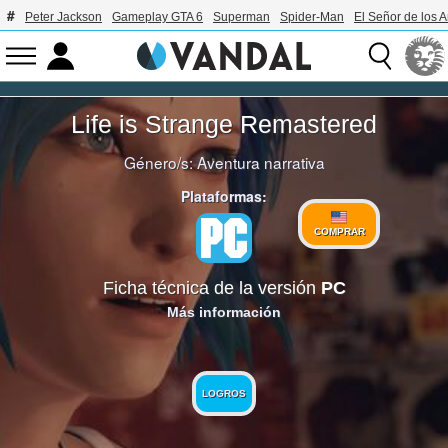
Peter Jackson
Gameplay GTA 6
Superman
Spider-Man
El Señor de los A
Life is Strange Remastered
Género/s:
Aventura narrativa
Plataformas:
COMPRAR
Ficha técnica de la versión
PC
Más información
LOGROS