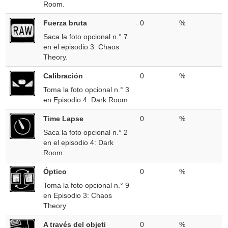
Room.
Fuerza bruta
0
%
Saca la foto opcional n.° 7
en el episodio 3: Chaos
Theory.
Calibración
0
%
Toma la foto opcional n.° 3
en Episodio 4: Dark Room
Time Lapse
0
%
Saca la foto opcional n.° 2
en el episodio 4: Dark
Room.
Óptico
0
%
Toma la foto opcional n.° 9
en Episodio 3: Chaos
Theory
A través del objeti
0
%