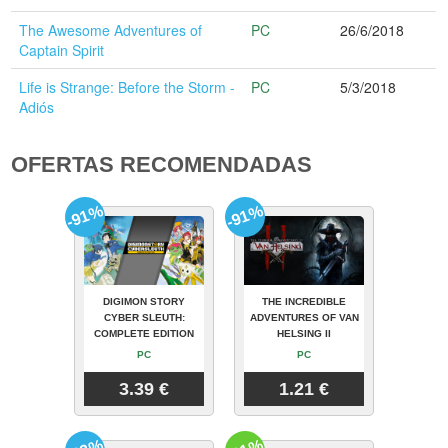
The Awesome Adventures of
PC
26/6/2018
Captain Spirit
Life is Strange: Before the Storm -
PC
5/3/2018
Adiós
OFERTAS RECOMENDADAS
-91%
-91%
DIGIMON STORY
THE INCREDIBLE
CYBER SLEUTH:
ADVENTURES OF VAN
COMPLETE EDITION
HELSING II
PC
PC
3.39 €
1.21 €