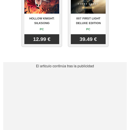
HOLLOW KNIGHT:
007 FIRST LIGHT
SILKSONG
DELUXE EDITION
PC
PC
12.99 €
39.49 €