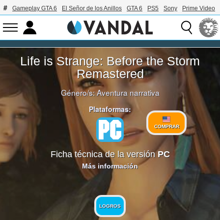
Gameplay GTA 6
El Señor de los Anillos
GTA 6
PS5
Sony
Prime Video
Life is Strange: Before the Storm
Remastered
Género/s:
Aventura narrativa
Plataformas:
COMPRAR
Ficha técnica de la versión
PC
Más información
LOGROS