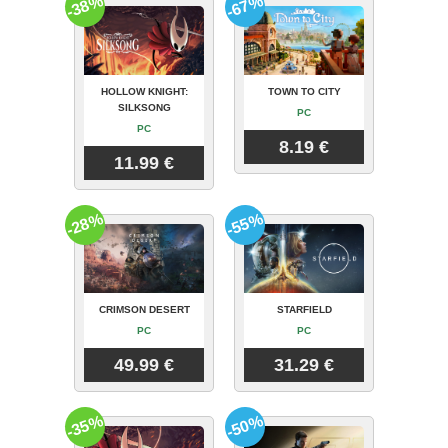
-38%
-67%
HOLLOW KNIGHT:
TOWN TO CITY
SILKSONG
PC
PC
8.19 €
11.99 €
-28%
-55%
CRIMSON DESERT
STARFIELD
PC
PC
49.99 €
31.29 €
-35%
-50%