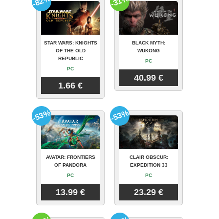
-82%
-31%
STAR WARS: KNIGHTS
BLACK MYTH:
OF THE OLD
WUKONG
REPUBLIC
PC
PC
40.99 €
1.66 €
-53%
-53%
AVATAR: FRONTIERS
CLAIR OBSCUR:
OF PANDORA
EXPEDITION 33
PC
PC
13.99 €
23.29 €