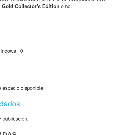
 Gold Collector's Edition
o no.
indows 10
espacio disponible
ndados
 publicación.
ADAS