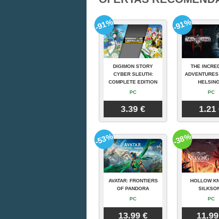
-91%
-91%
DIGIMON STORY
THE INCRE
CYBER SLEUTH:
ADVENTURES
COMPLETE EDITION
HELSING
PC
PC
3.39 €
1.21
-53%
-38%
AVATAR: FRONTIERS
HOLLOW KN
OF PANDORA
SILKSO
PC
PC
13.99 €
11.99