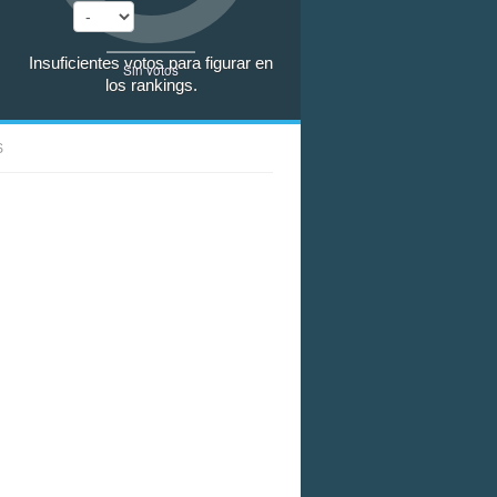
Insuficientes votos para figurar en
Sin votos
los rankings.
S