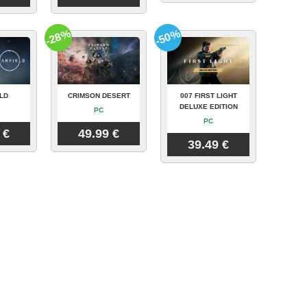
-28%
-50%
LD
CRIMSON DESERT
007 FIRST LIGHT
DELUXE EDITION
PC
PC
 €
49.99 €
39.49 €