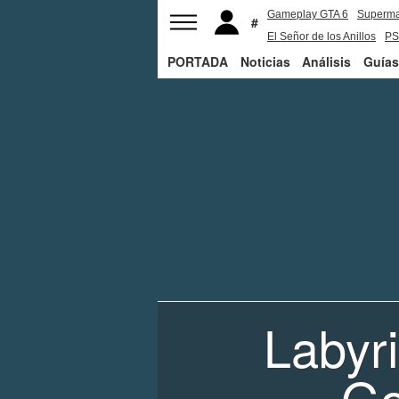
Gameplay GTA 6
Superm
El Señor de los Anillos
PS
PORTADA
Noticias
Análisis
Guías
Labyri
Go