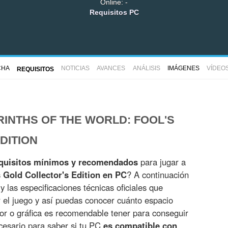
Online: -
Requisitos PC
CHA
NOTICIAS
AVANCES
ANÁLISIS
IMÁGENES
VÍDEO
REQUISITOS
RINTHS OF THE WORLD: FOOL'S
DITION
quisitos mínimos y recomendados
para jugar a
s Gold Collector's Edition en PC
? A continuación
 las especificaciones técnicas oficiales que
r el juego y así puedas conocer cuánto espacio
r o gráfica es recomendable tener para conseguir
ecesario para saber si tu PC
es compatible con