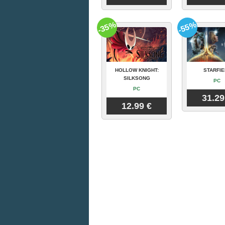
-35%
-55%
HOLLOW KNIGHT:
STARFIE
SILKSONG
PC
PC
31.29
12.99 €