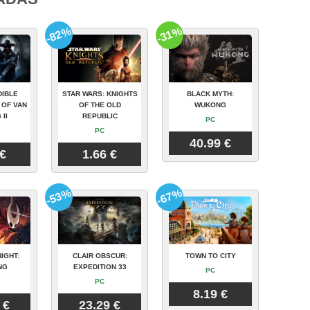
-82%
-31%
DIBLE
STAR WARS: KNIGHTS
BLACK MYTH:
 OF VAN
OF THE OLD
WUKONG
 II
REPUBLIC
PC
PC
40.99 €
 €
1.66 €
-53%
-67%
IGHT:
CLAIR OBSCUR:
TOWN TO CITY
NG
EXPEDITION 33
PC
PC
8.19 €
 €
23.29 €