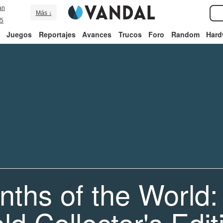
an
Más ↓
5
Juegos
Reportajes
Avances
Trucos
Foro
Random
Hard
nths of the World:
ld Collector's Edit