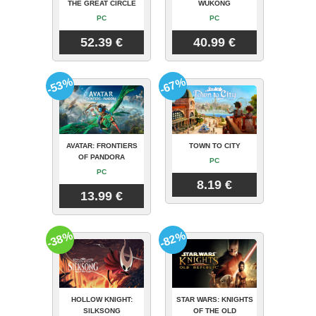
THE GREAT CIRCLE
WUKONG
PC
PC
52.39 €
40.99 €
-53%
-67%
AVATAR: FRONTIERS
TOWN TO CITY
OF PANDORA
PC
PC
8.19 €
13.99 €
-38%
-82%
HOLLOW KNIGHT:
STAR WARS: KNIGHTS
SILKSONG
OF THE OLD