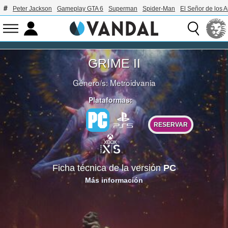
Peter Jackson
Gameplay GTA 6
Superman
Spider-Man
El Señor de los A
GRIME II
Género/s:
Metroidvania
Plataformas:
RESERVAR
Ficha técnica de la versión
PC
Más información