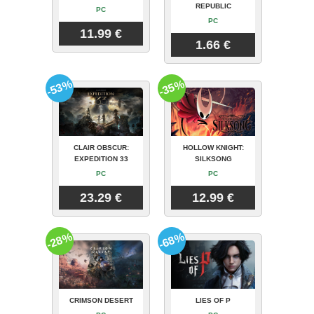
REPUBLIC
PC
PC
11.99 €
1.66 €
-53%
-35%
CLAIR OBSCUR:
HOLLOW KNIGHT:
EXPEDITION 33
SILKSONG
PC
PC
23.29 €
12.99 €
-28%
-68%
CRIMSON DESERT
LIES OF P