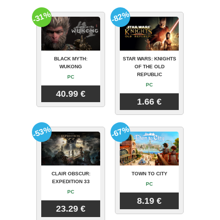
-31%
-82%
BLACK MYTH:
STAR WARS: KNIGHTS
WUKONG
OF THE OLD
REPUBLIC
PC
PC
40.99 €
1.66 €
-53%
-67%
CLAIR OBSCUR:
TOWN TO CITY
EXPEDITION 33
PC
PC
8.19 €
23.29 €