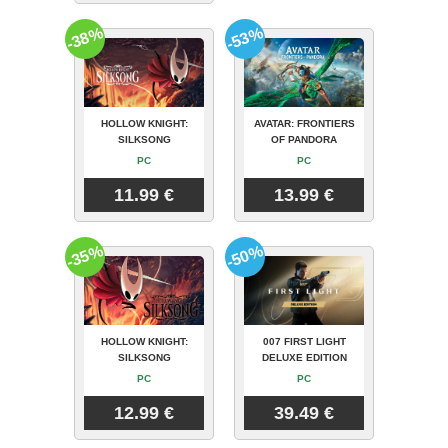
-38%
-53%
HOLLOW KNIGHT:
AVATAR: FRONTIERS
SILKSONG
OF PANDORA
PC
PC
11.99 €
13.99 €
-35%
-50%
HOLLOW KNIGHT:
007 FIRST LIGHT
SILKSONG
DELUXE EDITION
PC
PC
12.99 €
39.49 €