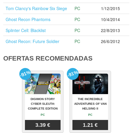
Tom Clancy's Rainbow Six Siege
PC
1/12/2015
Ghost Recon Phantoms
PC
10/4/2014
Splinter Cell: Blacklist
PC
22/8/2013
Ghost Recon: Future Soldier
PC
26/6/2012
OFERTAS RECOMENDADAS
-91%
-91%
DIGIMON STORY
THE INCREDIBLE
CYBER SLEUTH:
ADVENTURES OF VAN
COMPLETE EDITION
HELSING II
PC
PC
3.39 €
1.21 €