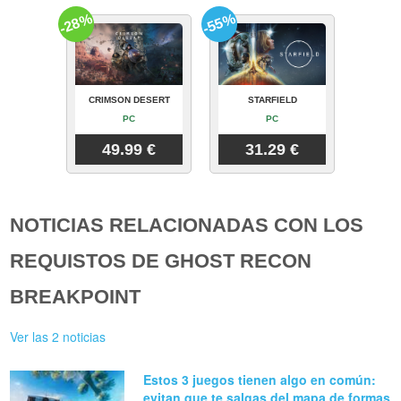
-28%
-55%
CRIMSON DESERT
STARFIELD
PC
PC
49.99 €
31.29 €
NOTICIAS RELACIONADAS CON LOS
REQUISTOS DE GHOST RECON
BREAKPOINT
Ver las 2 noticias
Estos 3 juegos tienen algo en común:
evitan que te salgas del mapa de formas