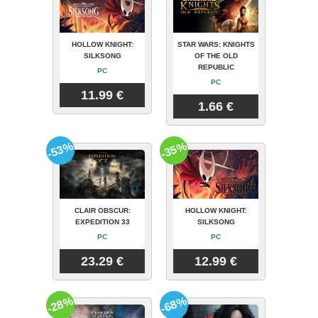
HOLLOW KNIGHT:
STAR WARS: KNIGHTS
SILKSONG
OF THE OLD
REPUBLIC
PC
PC
11.99 €
1.66 €
-53%
-35%
CLAIR OBSCUR:
HOLLOW KNIGHT:
EXPEDITION 33
SILKSONG
PC
PC
23.29 €
12.99 €
-28%
-68%