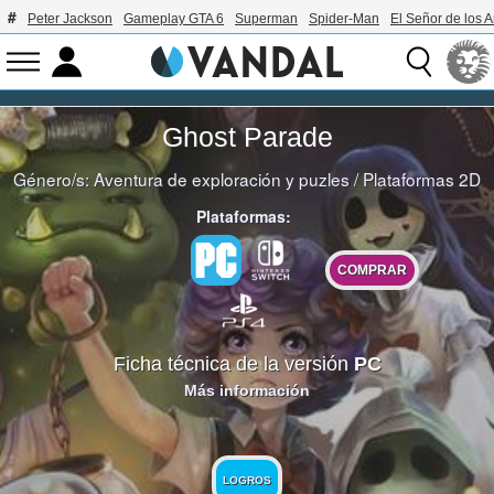
Peter Jackson
Gameplay GTA 6
Superman
Spider-Man
El Señor de los A
Ghost Parade
Género/s:
Aventura de exploración y puzles
/
Plataformas 2D
Plataformas:
COMPRAR
Ficha técnica de la versión
PC
Más información
LOGROS