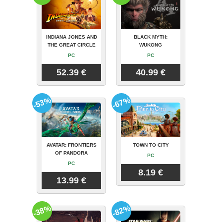
INDIANA JONES AND
BLACK MYTH:
THE GREAT CIRCLE
WUKONG
PC
PC
52.39 €
40.99 €
-53%
-67%
AVATAR: FRONTIERS
TOWN TO CITY
OF PANDORA
PC
PC
8.19 €
13.99 €
-38%
-82%