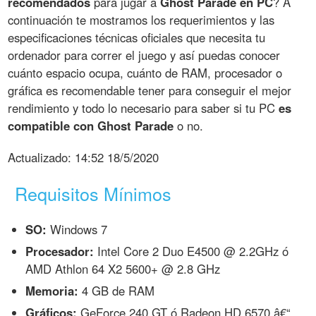
recomendados
para jugar a
Ghost Parade en PC
? A
continuación te mostramos los requerimientos y las
especificaciones técnicas oficiales que necesita tu
ordenador para correr el juego y así puedas conocer
cuánto espacio ocupa, cuánto de RAM, procesador o
gráfica es recomendable tener para conseguir el mejor
rendimiento y todo lo necesario para saber si tu PC
es
compatible con Ghost Parade
o no.
Actualizado:
14:52 18/5/2020
Requisitos Mínimos
SO:
Windows 7
Procesador:
Intel Core 2 Duo E4500 @ 2.2GHz ó
AMD Athlon 64 X2 5600+ @ 2.8 GHz
Memoria:
4 GB de RAM
Gráficos:
GeForce 240 GT ó Radeon HD 6570 â€“