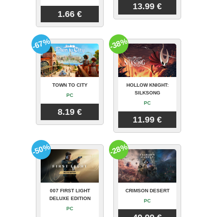
13.99 €
1.66 €
-67%
-38%
TOWN TO CITY
HOLLOW KNIGHT:
SILKSONG
PC
PC
8.19 €
11.99 €
-50%
-28%
007 FIRST LIGHT
CRIMSON DESERT
DELUXE EDITION
PC
PC