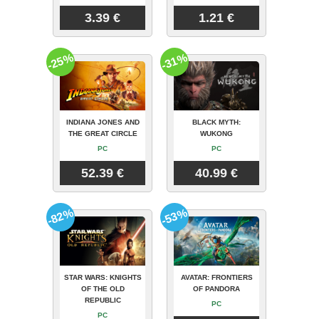
3.39 €
1.21 €
-25%
-31%
INDIANA JONES AND
BLACK MYTH:
THE GREAT CIRCLE
WUKONG
PC
PC
52.39 €
40.99 €
-82%
-53%
STAR WARS: KNIGHTS
AVATAR: FRONTIERS
OF THE OLD
OF PANDORA
REPUBLIC
PC
PC