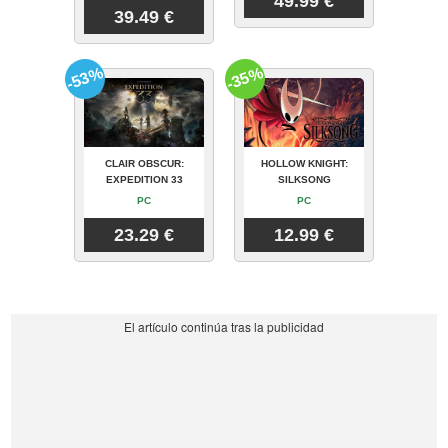
49.99 €
39.49 €
-53%
-35%
CLAIR OBSCUR:
HOLLOW KNIGHT:
EXPEDITION 33
SILKSONG
PC
PC
23.29 €
12.99 €