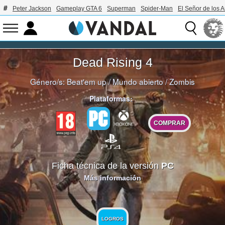
Peter Jackson
Gameplay GTA 6
Superman
Spider-Man
El Señor de los A
Dead Rising 4
Género/s:
Beat'em up
/
Mundo abierto
/
Zombis
Plataformas:
COMPRAR
Ficha técnica de la versión
PC
Más información
LOGROS