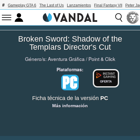
Gameplay GTA 6
The Last of Us
Lanzamientos
Final Fantasy VII
Peter J
Broken Sword: Shadow of the
Templars Director's Cut
Género/s:
Aventura Gráfica
/
Point & Click
Plataformas:
OFERTA
Ficha técnica de la versión
PC
Más información