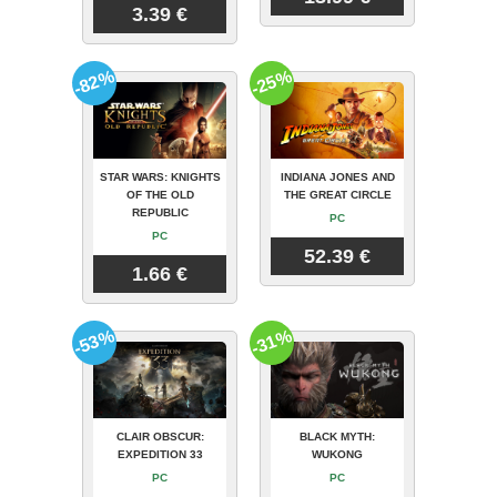
3.39 €
-82%
-25%
STAR WARS: KNIGHTS
INDIANA JONES AND
OF THE OLD
THE GREAT CIRCLE
REPUBLIC
PC
PC
52.39 €
1.66 €
-53%
-31%
CLAIR OBSCUR:
BLACK MYTH:
EXPEDITION 33
WUKONG
PC
PC