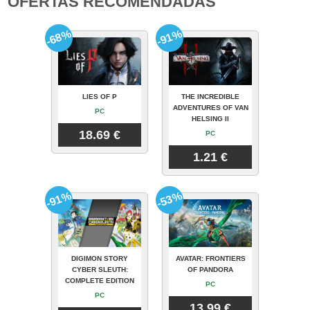
OFERTAS RECOMENDADAS
-68%
-91%
LIES OF P
THE INCREDIBLE
ADVENTURES OF VAN
PC
HELSING II
18.69 €
PC
1.21 €
-91%
-53%
DIGIMON STORY
AVATAR: FRONTIERS
CYBER SLEUTH:
OF PANDORA
COMPLETE EDITION
PC
PC
13.99 €