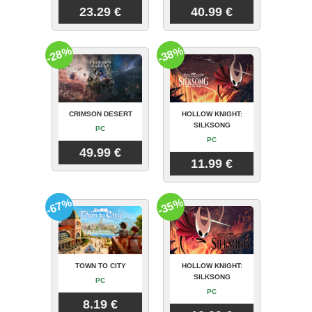
23.29 €
40.99 €
-28%
-38%
CRIMSON DESERT
HOLLOW KNIGHT:
SILKSONG
PC
PC
49.99 €
11.99 €
-67%
-35%
TOWN TO CITY
HOLLOW KNIGHT:
SILKSONG
PC
PC
8.19 €